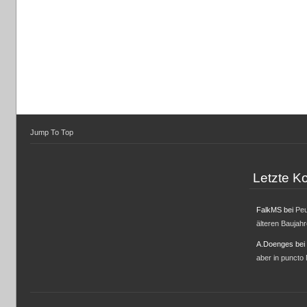
Jump To Top
Letzte 
FalkMS
bei
Peu
älteren Baujah
A.Doenges
bei
aber in puncto