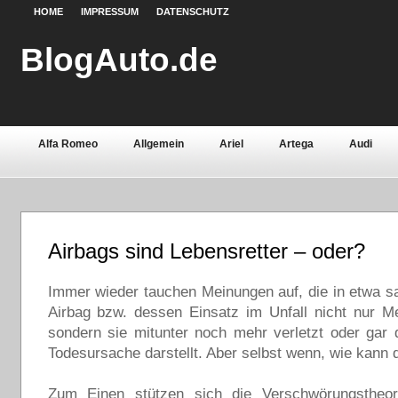
HOME
IMPRESSUM
DATENSCHUTZ
BlogAuto.de
Alfa Romeo
Allgemein
Ariel
Artega
Audi
Chevrolet
Chrysler
Citroën
Continental
Daci
Fiat
Ford
Gebrauchtwagen
Grundlagen
Henn
Airbags sind Lebensretter – oder?
Lamborghini
Lancia
Land Rover
Lotus
Mazda
Oldtimer
Immer wieder tauchen Meinungen auf, die in etwa s
Opel
Peugeot
Pontiac
Porsche
Airbag bzw. dessen Einsatz im Unfall nicht nur M
Saab
Seat
Sicherheit
Skoda
Smart
Ssa
sondern sie mitunter noch mehr verletzt oder gar d
Todesursache darstellt. Aber selbst wenn, wie kann 
Volvo
Wartburg
Werkstoffe
Zubehör
Zum Einen stützen sich die Verschwörungstheore