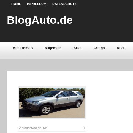
HOME
IMPRESSUM
DATENSCHUTZ
BlogAuto.de
Alfa Romeo
Allgemein
Ariel
Artega
Audi
Chevrolet
Chrysler
Citroën
Continental
Daci
Fiat
Ford
Gebrauchtwagen
Grundlagen
Henn
Lamborghini
Lancia
Land Rover
Lotus
Mazda
Oldtimer
Opel
Peugeot
Pontiac
Porsche
Saab
Seat
Sicherheit
Skoda
Smart
Ssa
Volvo
Wartburg
Werkstoffe
Zubehör
Gebrauchtwagen
,
Kia
{1}