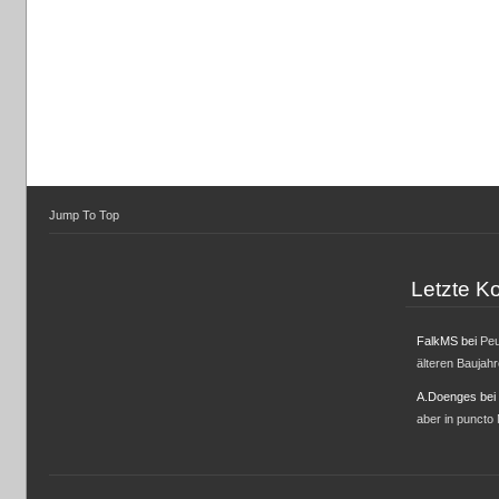
Jump To Top
Letzte 
FalkMS
bei
Peu
älteren Baujah
A.Doenges
bei
aber in puncto