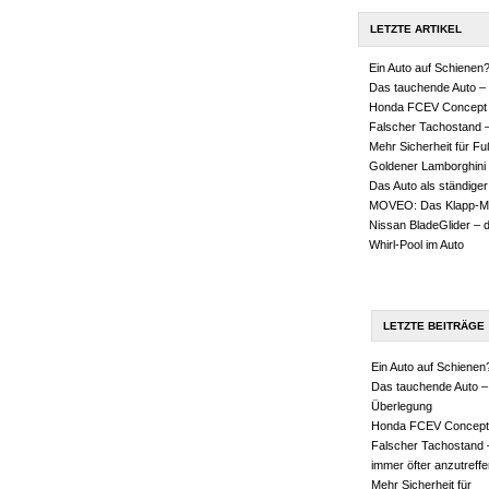
LETZTE ARTIKEL
Ein Auto auf Schienen
Das tauchende Auto – 
Honda FCEV Concept
Falscher Tachostand –
Mehr Sicherheit für F
Goldener Lamborghini
Das Auto als ständiger
MOVEO: Das Klapp-M
Nissan BladeGlider – 
Whirl-Pool im Auto
LETZTE BEITRÄGE
Ein Auto auf Schienen
Das tauchende Auto –
Überlegung
Honda FCEV Concept
Falscher Tachostand 
immer öfter anzutreffe
Mehr Sicherheit für