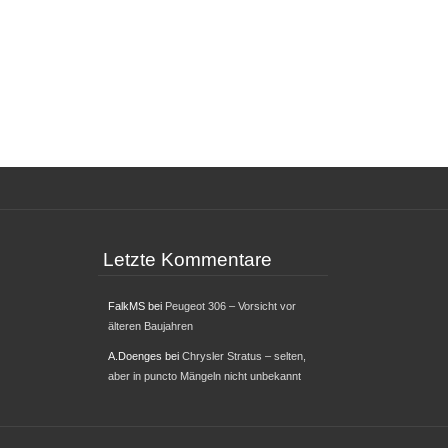
Letzte Kommentare
FalkMS
bei
Peugeot 306 – Vorsicht vor
älteren Baujahren
A.Doenges
bei
Chrysler Stratus – selten,
aber in puncto Mängeln nicht unbekannt