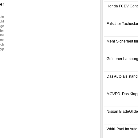
er
Honda FCEV Conc
ein
cht
Falscher Tachostan
age
der
ity
nnt
Mehr Sicherheit f
ich
Typ
Goldener Lamborg
Das Auto als ständ
MOVEO: Das Klap
Nissan BladeGlider
Whirl-Pool im Auto