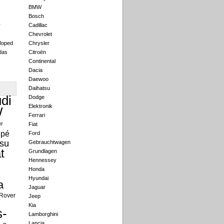
BMW
Bosch
r
Cadillac
Chevrolet
Moped
Chrysler
das
Citroën
Continental
Dacia
Daewoo
Daihatsu
di
Dodge
Elektronik
W
Ferrari
er
Fiat
pé
Ford
su
Gebrauchtwagen
t
Grundlagen
Hennessey
Honda
Hyundai
a
Jaguar
Rover
Jeep
Kia
-
Lamborghini
Lancia