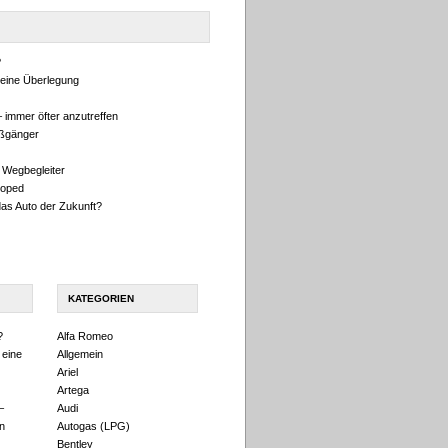
?
eine Überlegung
 immer öfter anzutreffen
ußgänger
 Wegbegleiter
oped
das Auto der Zukunft?
KATEGORIEN
?
Alfa Romeo
 eine
Allgemein
Ariel
Artega
–
Audi
n
Autogas (LPG)
Bentley