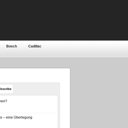
Bosch
Cadillac
Elektronik
Ferrari
ar
Jeep
Kia
bishi
Motor
Nissan
bscribe
olls-Royce
Rover / MG
enen?
a
Toyota
Volkswagen
o – eine Überlegung