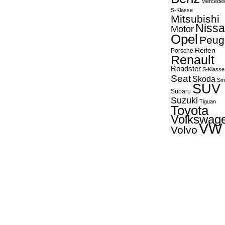
Mercede
S-Klasse
Mitsubishi
Niss
Motor
Opel
Peug
Reifen
Porsche
Renault
Roadster
S-Klasse
Seat
Skoda
Sm
SUV
Subaru
Suzuki
Tiguan
Toyota
Volkswag
VW
Volvo