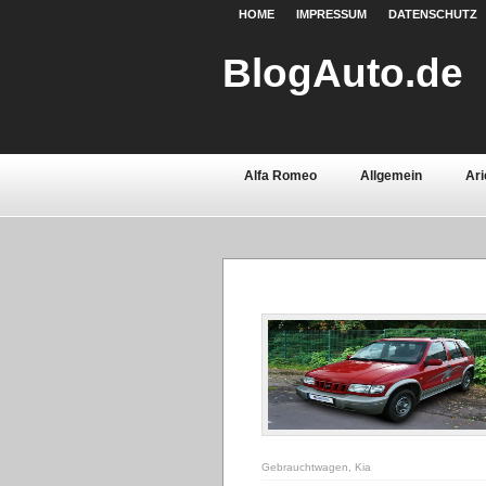
HOME
IMPRESSUM
DATENSCHUTZ
BlogAuto.de
Alfa Romeo
Allgemein
Ari
Chevrolet
Chrysler
Citroë
Fiat
Ford
Gebrauchtwage
Lamborghini
Lancia
Land 
Oldtimer
Opel
Peugeot
Saab
Seat
Sicherheit
Volvo
Wartburg
Werkstoff
Gebrauchtwagen
,
Kia