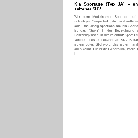
Kia Sportage (Typ JA) – eh
seltener SUV
Wer beim Modellnamen Sportage auf 
schnittiges Coupé hofft, der wird enttäus
sein. Das einzig sportliche am Kia Sport
ist das “Sport” in der Bezeichnung 
Fahrzeugklasse, in der er antrat: Sport Util
Vehicle – besser bekannt als SUV. Beka
ist ein gutes Stichwort: das ist er näml
auch kaum. Die erste Generation, intern 
[…]