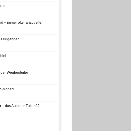
ept
d – immer öfter anzutreffen
ür Fußgänger
hini
iger Wegbegleiter
p-Moped
 – das Auto der Zukunft?