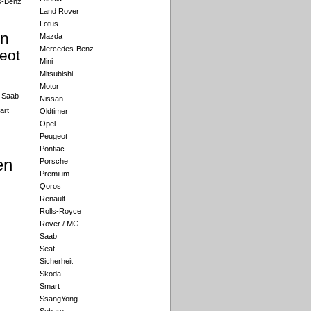
s-Benz
Land Rover
Lotus
an
Mazda
Mercedes-Benz
eot
Mini
Mitsubishi
Motor
Saab
Nissan
art
Oldtimer
Opel
Peugeot
Pontiac
en
Porsche
Premium
Qoros
Renault
Rolls-Royce
Rover / MG
Saab
Seat
Sicherheit
Skoda
Smart
SsangYong