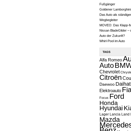
Fußgänger
Goldener Lamborghini
Das Auto als ständige
Wegbegleiter
MOVEO: Das Klapp-
Nissan BladeGlider – 
Auto der Zukunft?
Whirl-Pool im Auto
TAGS
Au
Alfa Romeo
Auto
BM
Chevrolet
Chrysl
Citroën
Cou
Daihat
Daewoo
Fia
Elektroauto
Ford
Focus
Honda
Hyundai
Ki
Lager
Lancia
Land 
Mazda
Mercedes
Benz