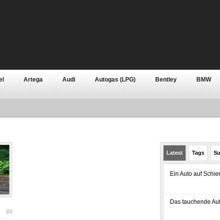
el
Artega
Audi
Autogas (LPG)
Bentley
BMW
n
Continental
Dacia
Daewoo
Daihatsu
Dodge
n
Grundlagen
Hennessey
Honda
Hyundai
Jagu
Rover
Lotus
Mazda
Mercedes-Benz
Mini
Mitsu
Latest
Tags
Su
Pontiac
Porsche
Premium
Qoros
Renault
R
Ein Auto auf Schi
Skoda
Smart
SsangYong
Subaru
Suzuki
Tesl
e
Zubehör
Das tauchende Aut
{0}