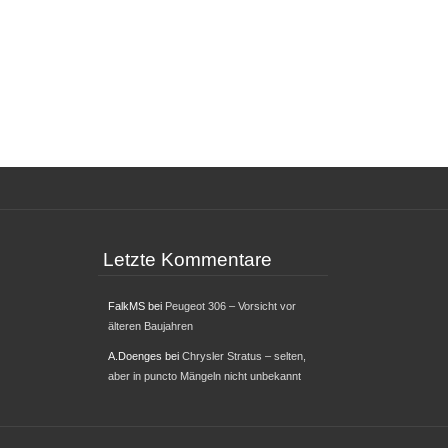
Letzte Kommentare
FalkMS
bei
Peugeot 306 – Vorsicht vor
älteren Baujahren
A.Doenges
bei
Chrysler Stratus – selten,
aber in puncto Mängeln nicht unbekannt