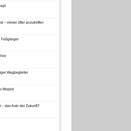
ept
d – immer öfter anzutreffen
ür Fußgänger
hini
iger Wegbegleiter
p-Moped
 – das Auto der Zukunft?