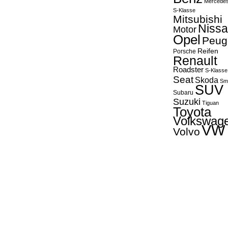
Mercede
S-Klasse
Mitsubishi
Niss
Motor
Opel
Peug
Reifen
Porsche
Renault
Roadster
S-Klasse
Seat
Skoda
Sm
SUV
Subaru
Suzuki
Tiguan
Toyota
Volkswag
VW
Volvo