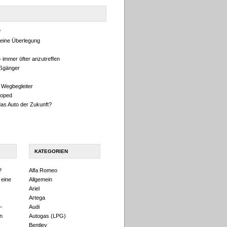
?
eine Überlegung
 immer öfter anzutreffen
ußgänger
 Wegbegleiter
oped
das Auto der Zukunft?
KATEGORIEN
?
Alfa Romeo
 eine
Allgemein
Ariel
Artega
–
Audi
n
Autogas (LPG)
Bentley