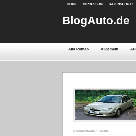
HOME
IMPRESSUM
DATENSCHUTZ
BlogAuto.de
Alfa Romeo
Allgemein
Ari
Chevrolet
Chrysler
Citroë
Fiat
Ford
Gebrauchtwage
Lamborghini
Lancia
Land 
Oldtimer
Opel
Peugeot
Saab
Seat
Sicherheit
Volvo
Wartburg
Werkstoff
Gebrauchtwagen
,
Mazda