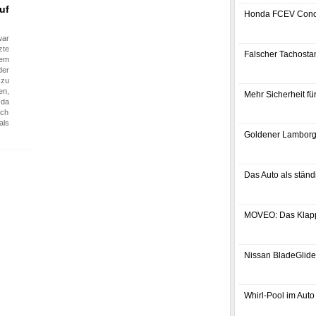
uf
Honda FCEV Conc
war
zte
Falscher Tachostan
dem
er
 zu
en,
Mehr Sicherheit f
zda
och
als
Goldener Lamborg
Das Auto als ständ
MOVEO: Das Klap
Nissan BladeGlider
Whirl-Pool im Auto