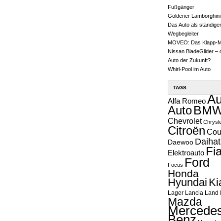
Fußgänger
Goldener Lamborghini
Das Auto als ständige
Wegbegleiter
MOVEO: Das Klapp-
Nissan BladeGlider – 
Auto der Zukunft?
Whirl-Pool im Auto
TAGS
Au
Alfa Romeo
Auto
BM
Chevrolet
Chrysl
Citroën
Cou
Daihat
Daewoo
Fia
Elektroauto
Ford
Focus
Honda
Hyundai
Ki
Lager
Lancia
Land 
Mazda
Mercedes
Benz