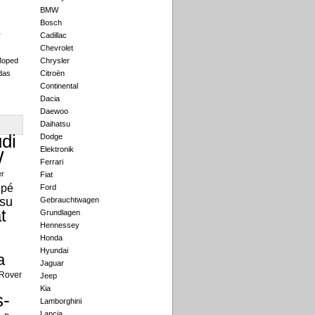
BMW
Bosch
r
Cadillac
Chevrolet
Moped
Chrysler
das
Citroën
Continental
Dacia
Daewoo
Daihatsu
di
Dodge
Elektronik
W
Ferrari
er
Fiat
pé
Ford
su
Gebrauchtwagen
t
Grundlagen
Hennessey
Honda
Hyundai
a
Jaguar
Rover
Jeep
Kia
-
Lamborghini
Lancia