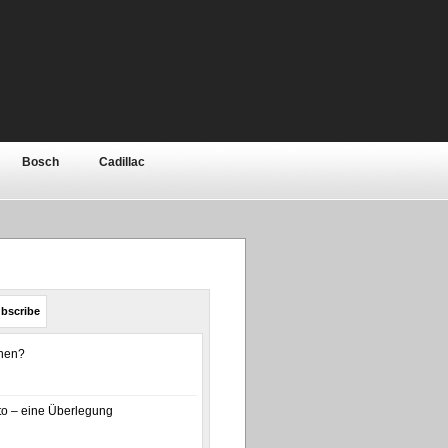
Bosch
Cadillac
Elektronik
Ferrari
ar
Jeep
Kia
bishi
Motor
Nissan
bscribe
olls-Royce
Rover / MG
enen?
a
Toyota
Volkswagen
o – eine Überlegung