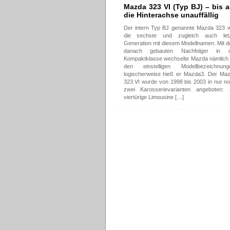
Mazda 323 VI (Typ BJ) – bis a
die Hinterachse unauffällig
Der intern Typ BJ genannte Mazda 323 
die sechste und zugleich auch let
Generation mit diesem Modellnamen. Mit 
danach gebauten Nachfolger in d
Kompaktklasse wechselte Mazda nämlich
den einstelligen Modellbezeichnung
logischerweise hieß er Mazda3. Der Ma
323 VI wurde von 1998 bis 2003 in nur n
zwei Karosserievarianten angeboten: 
viertürige Limousine […]