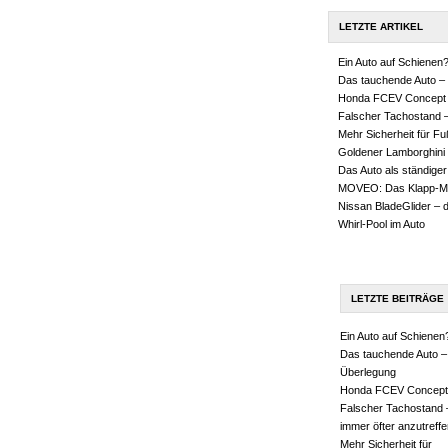
LETZTE ARTIKEL
Ein Auto auf Schienen
Das tauchende Auto – 
Honda FCEV Concept
Falscher Tachostand –
Mehr Sicherheit für F
Goldener Lamborghini
Das Auto als ständiger
MOVEO: Das Klapp-M
Nissan BladeGlider – 
Whirl-Pool im Auto
LETZTE BEITRÄGE
Ein Auto auf Schienen
Das tauchende Auto –
Überlegung
Honda FCEV Concept
Falscher Tachostand 
immer öfter anzutreffe
Mehr Sicherheit für