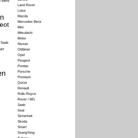
s-Benz
Land Rover
Lotus
an
Mazda
Mercedes-Benz
eot
Mini
Mitsubishi
Motor
Saab
Nissan
art
Oldtimer
Opel
Peugeot
Pontiac
en
Porsche
Premium
Qoros
Renault
Rolls-Royce
Rover / MG
Saab
Seat
Sicherheit
Skoda
Smart
SsangYong