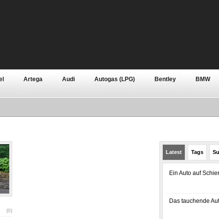
el
Artega
Audi
Autogas (LPG)
Bentley
BMW
n
Continental
Dacia
Daewoo
Daihatsu
Dodge
n
Grundlagen
Hennessey
Honda
Hyundai
Jagu
Rover
Lotus
Mazda
Mercedes-Benz
Mini
Mitsu
Latest
Tags
Su
Pontiac
Porsche
Premium
Qoros
Renault
R
Ein Auto auf Schi
Skoda
Smart
SsangYong
Subaru
Suzuki
Tesl
e
Zubehör
Das tauchende Aut
{0}