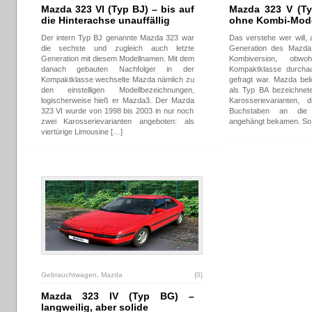
Mazda 323 VI (Typ BJ) – bis auf
Mazda 323 V (Ty
die Hinterachse unauffällig
ohne Kombi-Mode
Der intern Typ BJ genannte Mazda 323 war
Das verstehe wer will, 
die sechste und zugleich auch letzte
Generation des Mazda
Generation mit diesem Modellnamen. Mit dem
Kombiversion, obw
danach gebauten Nachfolger in der
Kompaktklasse durcha
Kompaktklasse wechselte Mazda nämlich zu
gefragt war. Mazda beli
den einstelligen Modellbezeichnungen,
als Typ BA bezeichnete
logischerweise hieß er Mazda3. Der Mazda
Karosserievarianten, 
323 VI wurde von 1998 bis 2003 in nur noch
Buchstaben an die M
zwei Karosserievarianten angeboten: als
angehängt bekamen. So 
viertürige Limousine […]
Gebrauchtwagen
,
Mazda
{0}
Mazda 323 IV (Typ BG) –
langweilig, aber solide