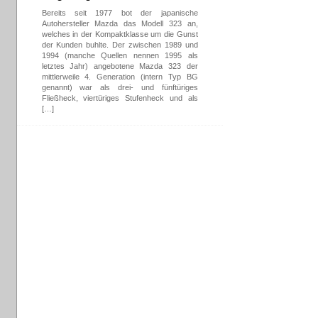
Bereits seit 1977 bot der japanische
Autohersteller Mazda das Modell 323 an,
welches in der Kompaktklasse um die Gunst
der Kunden buhlte. Der zwischen 1989 und
1994 (manche Quellen nennen 1995 als
letztes Jahr) angebotene Mazda 323 der
mittlerweile 4. Generation (intern Typ BG
genannt) war als drei- und fünftüriges
Fließheck, viertüriges Stufenheck und als
[…]