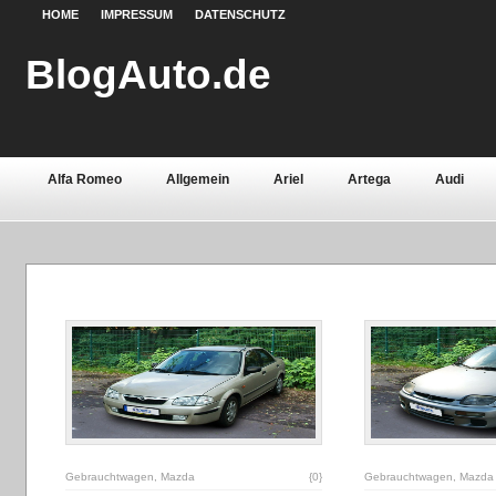
HOME
IMPRESSUM
DATENSCHUTZ
BlogAuto.de
Alfa Romeo
Allgemein
Ariel
Artega
Audi
Chevrolet
Chrysler
Citroën
Continental
Daci
Fiat
Ford
Gebrauchtwagen
Grundlagen
Henn
Lamborghini
Lancia
Land Rover
Lotus
Mazda
Oldtimer
Opel
Peugeot
Pontiac
Porsche
Saab
Seat
Sicherheit
Skoda
Smart
Ssa
Volvo
Wartburg
Werkstoffe
Zubehör
Gebrauchtwagen
,
Mazda
{0}
Gebrauchtwagen
,
Mazda