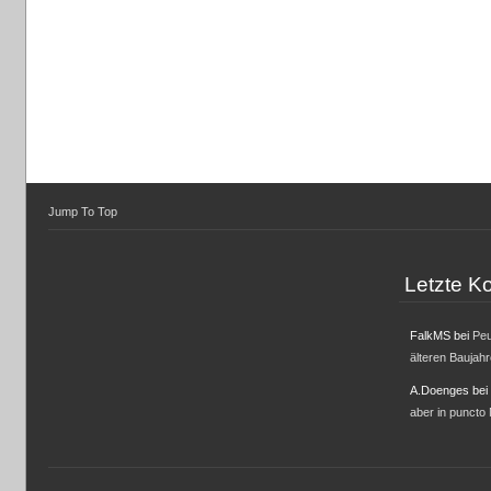
Jump To Top
Letzte 
FalkMS
bei
Peu
älteren Baujah
A.Doenges
bei
aber in puncto