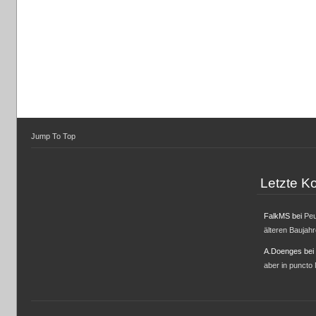
Jump To Top
Letzte 
FalkMS
bei
Peu
älteren Baujah
A.Doenges
bei
aber in puncto