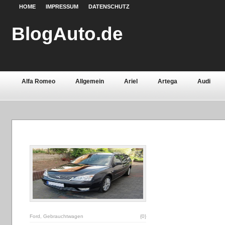
HOME
IMPRESSUM
DATENSCHUTZ
BlogAuto.de
Alfa Romeo
Allgemein
Ariel
Artega
Audi
Chevrolet
Chrysler
Citroën
Continental
Daci
Fiat
Ford
Gebrauchtwagen
Grundlagen
Henn
Lamborghini
Lancia
Land Rover
Lotus
Mazda
Oldtimer
Opel
Peugeot
Pontiac
Porsche
Saab
Seat
Sicherheit
Skoda
Smart
Ssa
Volvo
Wartburg
Werkstoffe
Zubehör
Ford
,
Gebrauchtwagen
{0}