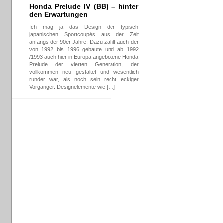
Honda Prelude IV (BB) – hinter
den Erwartungen
Ich mag ja das Design der typisch
japanischen Sportcoupés aus der Zeit
anfangs der 90er Jahre. Dazu zählt auch der
von 1992 bis 1996 gebaute und ab 1992
/1993 auch hier in Europa angebotene Honda
Prelude der vierten Generation, der
vollkommen neu gestaltet und wesentlich
runder war, als noch sein recht eckiger
Vorgänger. Designelemente wie […]