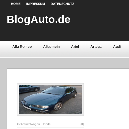
HOME
IMPRESSUM
DATENSCHUTZ
BlogAuto.de
Alfa Romeo
Allgemein
Ariel
Artega
Audi
Chevrolet
Chrysler
Citroën
Continental
Daci
Fiat
Ford
Gebrauchtwagen
Grundlagen
Henn
Lamborghini
Lancia
Land Rover
Lotus
Mazda
Oldtimer
Opel
Peugeot
Pontiac
Porsche
Saab
Seat
Sicherheit
Skoda
Smart
Ssa
Volvo
Wartburg
Werkstoffe
Zubehör
Gebrauchtwagen
,
Honda
{0}