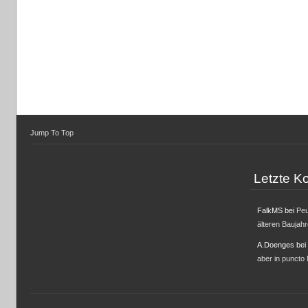
Jump To Top
Letzte 
FalkMS
bei
Peu
älteren Baujah
A.Doenges
bei
aber in puncto