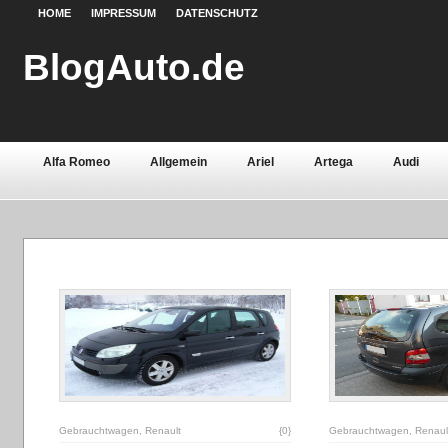
HOME
IMPRESSUM
DATENSCHUTZ
BlogAuto.de
Alfa Romeo
Allgemein
Ariel
Artega
Audi
Chevrolet
Chrysler
Citroën
Continental
Daci
Fiat
Ford
Gebrauchtwagen
Grundlagen
Henn
Lamborghini
Lancia
Land Rover
Lotus
Mazda
Oldtimer
Opel
Peugeot
Pontiac
Porsche
Saab
Seat
Sicherheit
Skoda
Smart
Ssa
Volvo
Wartburg
Werkstoffe
Zubehör
Gebrauchtwagen
,
Renault
{0}
Gebrauchtwagen
,
Renaul