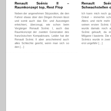
Renault Scénic II –
Renault S
Raumkonzept top, Rest Flop
Schwachstellen 
Neben der angenehmen Sitzposition, die den
Ich kann mich noch gut
Fahrer etwas über den Dingen thronen lässt
Onkel – immerhin scho
und somit auch das Ein- und Aussteigen
Alters und nicht mehr
erleichtert, überzeugt, wie schon beim
seinen ersten Scénic
Vorgänger Renault Scénic I, auch das
wurde damals noch a
Raumkonzept der zweiten Generation des
Scénic gekauft, da e
französischen Kompaktvans. Leider hat der
Mégane I basierte. Die 
Renault Scénic II aber anscheinend auch
Scénics wurde in zwei
alles Schlechte geerbt, wenn man sich so
erst ungefähr […]
den […]