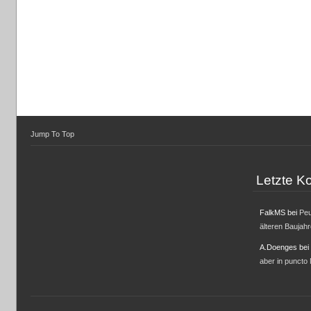
Jump To Top
Letzte 
FalkMS
bei
Peu
älteren Baujah
A.Doenges
bei
aber in puncto