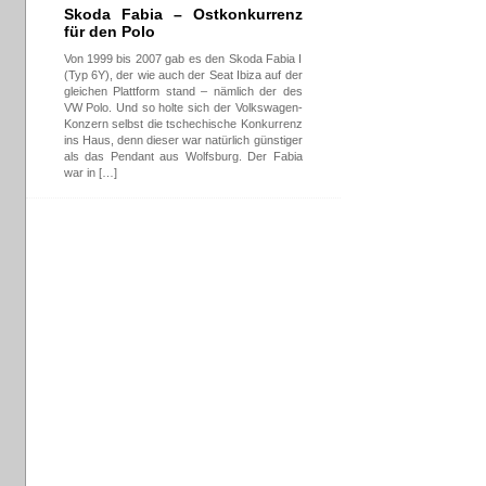
Skoda Fabia – Ostkonkurrenz
für den Polo
Von 1999 bis 2007 gab es den Skoda Fabia I
(Typ 6Y), der wie auch der Seat Ibiza auf der
gleichen Plattform stand – nämlich der des
VW Polo. Und so holte sich der Volkswagen-
Konzern selbst die tschechische Konkurrenz
ins Haus, denn dieser war natürlich günstiger
als das Pendant aus Wolfsburg. Der Fabia
war in […]