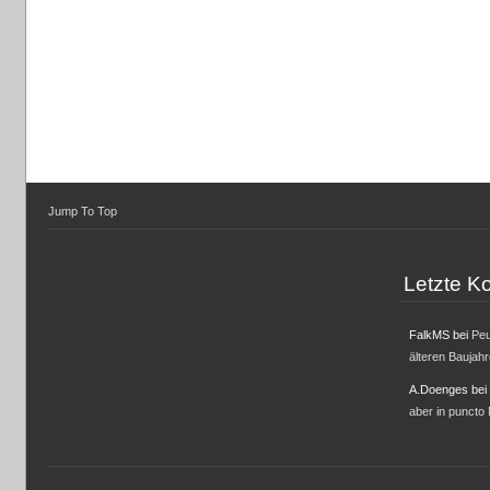
Jump To Top
Letzte 
FalkMS
bei
Peu
älteren Baujah
A.Doenges
bei
aber in puncto