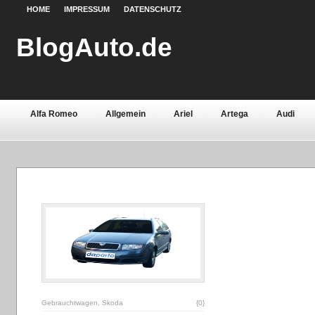
HOME
IMPRESSUM
DATENSCHUTZ
BlogAuto.de
Alfa Romeo
Allgemein
Ariel
Artega
Audi
Chevrolet
Chrysler
Citroën
Continental
Daci
Fiat
Ford
Gebrauchtwagen
Grundlagen
Henn
Lamborghini
Lancia
Land Rover
Lotus
Mazda
Oldtimer
Opel
Peugeot
Pontiac
Porsche
Saab
Seat
Sicherheit
Skoda
Smart
Ssa
Volvo
Wartburg
Werkstoffe
Zubehör
Gebrauchtwagen
,
Skoda
{0}