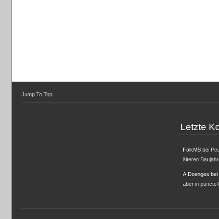
Jump To Top
Letzte 
FalkMS
bei
Peu
älteren Baujah
A.Doenges
bei
aber in puncto