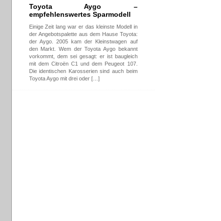
Toyota Aygo –
empfehlenswertes Sparmodell
Einige Zeit lang war er das kleinste Modell in
der Angebotspalette aus dem Hause Toyota:
der Aygo. 2005 kam der Kleinstwagen auf
den Markt. Wem der Toyota Aygo bekannt
vorkommt, dem sei gesagt: er ist baugleich
mit dem Citroën C1 und dem Peugeot 107.
Die identischen Karosserien sind auch beim
Toyota Aygo mit drei oder […]