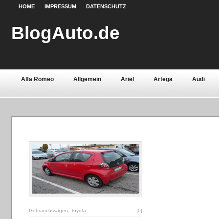
HOME
IMPRESSUM
DATENSCHUTZ
BlogAuto.de
Alfa Romeo
Allgemein
Ariel
Artega
Audi
Chevrolet
Chrysler
Citroën
Continental
Daci
Fiat
Ford
Gebrauchtwagen
Grundlagen
Henn
Lamborghini
Lancia
Land Rover
Lotus
Mazda
Oldtimer
Opel
Peugeot
Pontiac
Porsche
Saab
Seat
Sicherheit
Skoda
Smart
Ssa
Volvo
Wartburg
Werkstoffe
Zubehör
Gebrauchtwagen
,
Toyota
{0}