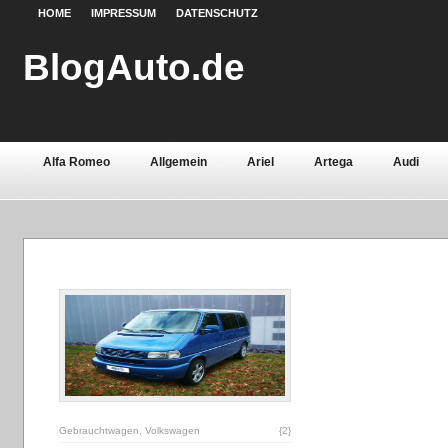
HOME
IMPRESSUM
DATENSCHUTZ
BlogAuto.de
Alfa Romeo
Allgemein
Ariel
Artega
Audi
Chevrolet
Chrysler
Citroën
Continental
Daci
Fiat
Ford
Gebrauchtwagen
Grundlagen
Henn
Lamborghini
Lancia
Land Rover
Lotus
Mazda
Oldtimer
Opel
Peugeot
Pontiac
Porsche
Saab
Seat
Sicherheit
Skoda
Smart
Ssa
Volvo
Wartburg
Werkstoffe
Zubehör
Gebrauchtwagen
,
Volkswagen
{2}