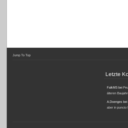
Jump To Top
Letzte 
FalkMS
bei
Peu
älteren Baujah
A.Doenges
bei
aber in puncto