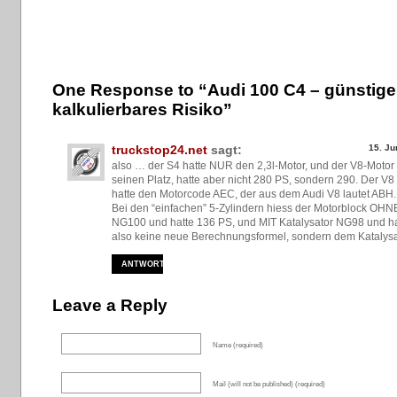
One Response to “Audi 100 C4 – günstige
kalkulierbares Risiko”
truckstop24.net
sagt:
15. Ju
also … der S4 hatte NUR den 2,3l-Motor, und der V8-Motor
seinen Platz, hatte aber nicht 280 PS, sondern 290. Der V
hatte den Motorcode AEC, der aus dem Audi V8 lautet ABH.
Bei den “einfachen” 5-Zylindern hiess der Motorblock OHNE
NG100 und hatte 136 PS, und MIT Katalysator NG98 und ha
also keine neue Berechnungsformel, sondern dem Katalysa
ANTWORTEN
Leave a Reply
Name (required)
Mail (will not be published) (required)