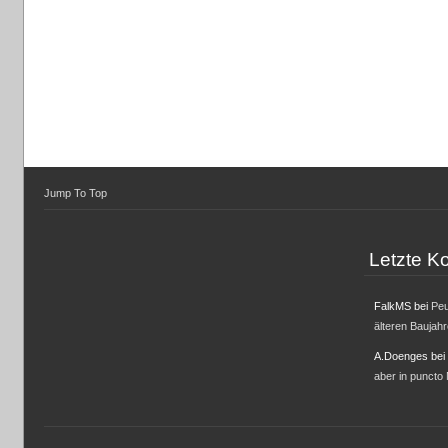
Jump To Top
Letzte 
FalkMS
bei
Peu
älteren Baujah
A.Doenges
bei
aber in puncto