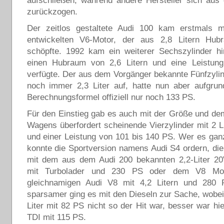
aufschließen, während andere Hersteller sich au
zurückzogen.
Der zeitlos gestaltete Audi 100 kam erstmals 
entwickelten V6-Motor, der aus 2,8 Litern Hu
schöpfte. 1992 kam ein weiterer Sechszylinder hi
einen Hubraum von 2,6 Litern und eine Leistu
verfügte. Der aus dem Vorgänger bekannte Fünfzyli
noch immer 2,3 Liter auf, hatte nun aber aufgrun
Berechnungsformel offiziell nur noch 133 PS.
Für den Einstieg gab es auch mit der Größe und d
Wagens überfordert scheinende Vierzylinder mit 2 
und einer Leistung von 101 bis 140 PS. Wer es ganz
konnte die Sportversion namens Audi S4 ordern, di
mit dem aus dem Audi 200 bekannten 2,2-Liter 20V
mit Turbolader und 230 PS oder dem V8 Mo
gleichnamigen Audi V8 mit 4,2 Litern und 280
sparsamer ging es mit den Dieseln zur Sache, wobei 
Liter mit 82 PS nicht so der Hit war, besser war hie
TDI mit 115 PS.