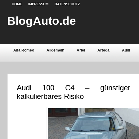
HOME
IMPRESSUM
DATENSCHUTZ
BlogAuto.de
Alfa Romeo
Allgemein
Ariel
Artega
Audi
Chevrolet
Chrysler
Citroën
Continental
Daci
Fiat
Ford
Gebrauchtwagen
Grundlagen
Henn
Audi 100 C4 – günstiger Ei
Lamborghini
Lancia
Land Rover
Lotus
Mazda
kalkulierbares Risiko
Oldtimer
Opel
Peugeot
Pontiac
Porsche
Saab
Seat
Sicherheit
Skoda
Smart
Ssa
Volvo
Wartburg
Werkstoffe
Zubehör