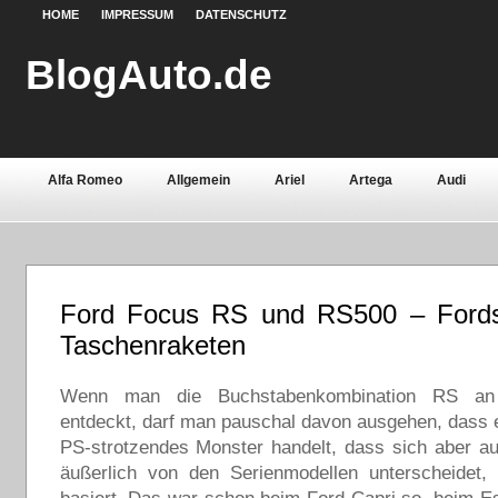
HOME
IMPRESSUM
DATENSCHUTZ
BlogAuto.de
Alfa Romeo
Allgemein
Ariel
Artega
Audi
Chevrolet
Chrysler
Citroën
Continental
Daci
Fiat
Ford
Gebrauchtwagen
Grundlagen
Henn
Ford Focus RS und RS500 – Fords l
Lamborghini
Lancia
Land Rover
Lotus
Mazda
Taschenraketen
Oldtimer
Opel
Peugeot
Pontiac
Porsche
Wenn man die Buchstabenkombination RS an
Saab
Seat
Sicherheit
Skoda
Smart
Ssa
entdeckt, darf man pauschal davon ausgehen, dass 
PS-strotzendes Monster handelt, dass sich aber a
Volvo
Wartburg
Werkstoffe
Zubehör
äußerlich von den Serienmodellen unterscheidet,