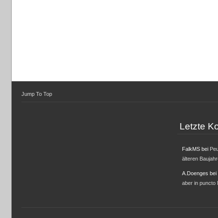
Jump To Top
Letzte 
FalkMS
bei
Peu
älteren Baujah
A.Doenges
bei
aber in puncto