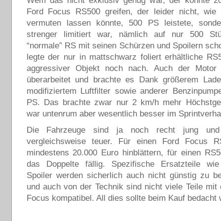
Wem das nicht exklusiv genug war, der konnte 
Ford Focus RS500 greifen, der leider nicht, wi
vermuten lassen könnte, 500 PS leistete, sonde
strenger limitiert war, nämlich auf nur 500 S
“normale” RS mit seinen Schürzen und Spoilern scho
legte der nur in mattschwarz foliert erhältliche R
aggressiver Objekt noch nach. Auch der Motor
überarbeitet und brachte es Dank größerem Ladel
modifiziertem Luftfilter sowie anderer Benzinpum
PS. Das brachte zwar nur 2 km/h mehr Höchstges
war untenrum aber wesentlich besser im Sprintverha
Die Fahrzeuge sind ja noch recht jung und
vergleichsweise teuer. Für einen Ford Focus
mindestens 20.000 Euro hinblättern, für einen RS
das Doppelte fällig. Spezifische Ersatzteile w
Spoiler werden sicherlich auch nicht günstig zu 
und auch von der Technik sind nicht viele Teile mi
Focus kompatibel. All dies sollte beim Kauf bedacht