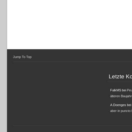
Jump To Top
Letzte 
FalkMS
bei
Peu
älteren Baujah
A.Doenges
bei
aber in puncto