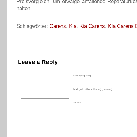
Preisvergleich, um etwaige anfallende Reparaturko
halten.
Schlagwörter:
Carens
,
Kia
,
Kia Carens
,
KIa Carens E
Leave a Reply
Name (required)
Mail (will not be published) (required)
Website