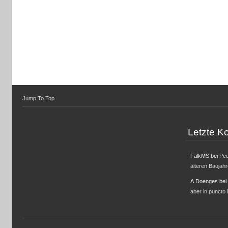
Jump To Top
Letzte 
FalkMS
bei
Peu
älteren Baujah
A.Doenges
bei
aber in puncto