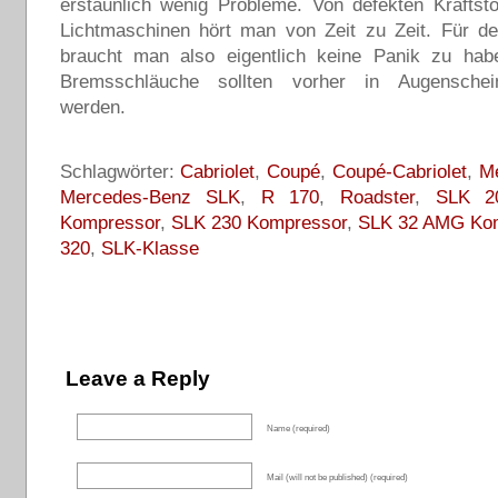
erstaunlich wenig Probleme. Von defekten Kraftst
Lichtmaschinen hört man von Zeit zu Zeit. Für d
braucht man also eigentlich keine Panik zu habe
Bremsschläuche sollten vorher in Augensch
werden.
Schlagwörter:
Cabriolet
,
Coupé
,
Coupé-Cabriolet
,
M
Mercedes-Benz SLK
,
R 170
,
Roadster
,
SLK 2
Kompressor
,
SLK 230 Kompressor
,
SLK 32 AMG Ko
320
,
SLK-Klasse
Leave a Reply
Name (required)
Mail (will not be published) (required)