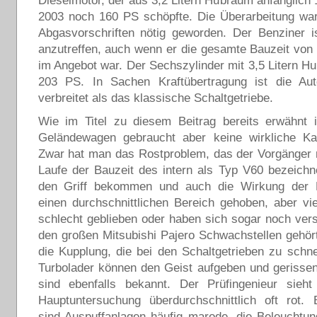
Dieselmotor, der aus 3,2 Litern Hubraum anfänglich
2003 noch 160 PS schöpfte. Die Überarbeitung wa
Abgasvorschriften nötig geworden. Der Benziner i
anzutreffen, auch wenn er die gesamte Bauzeit von
im Angebot war. Der Sechszylinder mit 3,5 Litern Hu
203 PS. In Sachen Kraftübertragung ist die Aut
verbreitet als das klassische Schaltgetriebe.
Wie im Titel zu diesem Beitrag bereits erwähnt i
Geländewagen gebraucht aber keine wirkliche Ka
Zwar hat man das Rostproblem, das der Vorgänger 
Laufe der Bauzeit des intern als Typ V60 bezeichn
den Griff bekommen und auch die Wirkung der 
einen durchschnittlichen Bereich gehoben, aber vi
schlecht geblieben oder haben sich sogar noch vers
den großen Mitsubishi Pajero Schwachstellen gehör
die Kupplung, die bei den Schaltgetrieben zu schnel
Turbolader können den Geist aufgeben und gerisse
sind ebenfalls bekannt. Der Prüfingenieur sieh
Hauptuntersuchung überdurchschnittlich oft rot. 
sind Auspuffanlagen häufig marode, die Beleuchtun