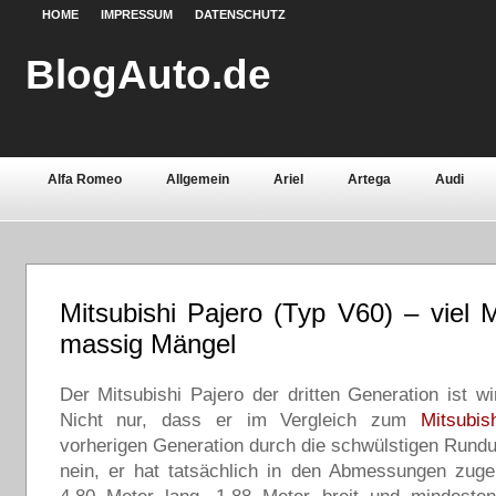
HOME
IMPRESSUM
DATENSCHUTZ
BlogAuto.de
Alfa Romeo
Allgemein
Ariel
Artega
Audi
Chevrolet
Chrysler
Citroën
Continental
Daci
Fiat
Ford
Gebrauchtwagen
Grundlagen
Henn
Mitsubishi Pajero (Typ V60) – viel
Lamborghini
Lancia
Land Rover
Lotus
Mazda
massig Mängel
Oldtimer
Opel
Peugeot
Pontiac
Porsche
Der Mitsubishi Pajero der dritten Generation ist wi
Saab
Seat
Sicherheit
Skoda
Smart
Ssa
Nicht nur, dass er im Vergleich zum
Mitsubis
vorherigen Generation durch die schwülstigen Rundu
Volvo
Wartburg
Werkstoffe
Zubehör
nein, er hat tatsächlich in den Abmessungen zuge