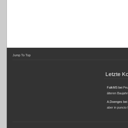
Jump To Top
Letzte 
FalkMS
bei
Peu
älteren Baujah
A.Doenges
bei
aber in puncto