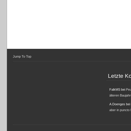
Jump To Top
Letzte 
FalkMS
bei
Peu
älteren Baujah
A.Doenges
bei
aber in puncto