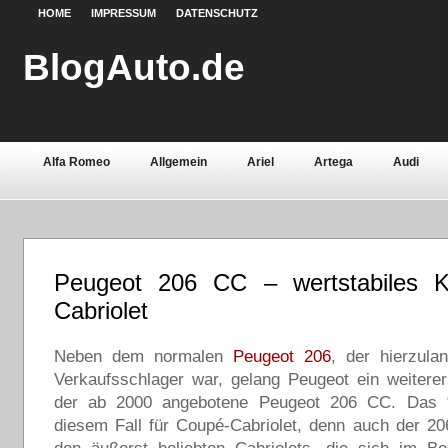
HOME
IMPRESSUM
DATENSCHUTZ
BlogAuto.de
Alfa Romeo
Allgemein
Ariel
Artega
Audi
Chevrolet
Chrysler
Citroën
Continental
Daci
Fiat
Ford
Gebrauchtwagen
Grundlagen
Henn
Peugeot 206 CC – wertstabiles K
Lamborghini
Lancia
Land Rover
Lotus
Mazda
Cabriolet
Oldtimer
Opel
Peugeot
Pontiac
Porsche
Neben dem normalen
Peugeot 206
, der hierzula
Saab
Seat
Sicherheit
Skoda
Smart
Ssa
Verkaufsschlager war, gelang Peugeot ein weitere
der ab 2000 angebotene Peugeot 206 CC. Das “
Volvo
Wartburg
Werkstoffe
Zubehör
diesem Fall für Coupé-Cabriolet, denn auch der 2