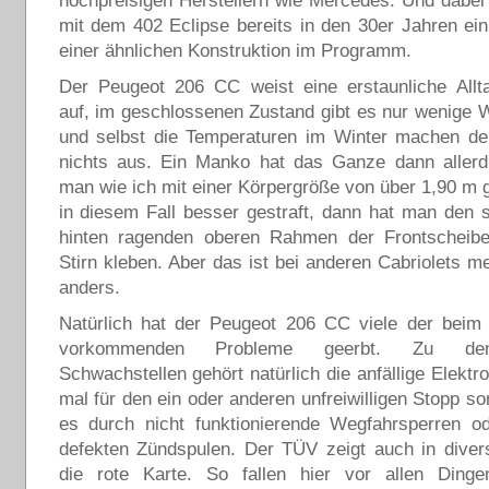
hochpreisigen Herstellern wie Mercedes. Und dabei
mit dem 402 Eclipse bereits in den 30er Jahren ei
einer ähnlichen Konstruktion im Programm.
Der Peugeot 206 CC weist eine erstaunliche Allta
auf, im geschlossenen Zustand gibt es nur wenige
und selbst die Temperaturen im Winter machen d
nichts aus. Ein Manko hat das Ganze dann allerdi
man wie ich mit einer Körpergröße von über 1,90 m 
in diesem Fall besser gestraft, dann hat man den 
hinten ragenden oberen Rahmen der Frontscheibe
Stirn kleben. Aber das ist bei anderen Cabriolets me
anders.
Natürlich hat der Peugeot 206 CC viele der beim
vorkommenden Probleme geerbt. Zu den
Schwachstellen gehört natürlich die anfällige Elektr
mal für den ein oder anderen unfreiwilligen Stopp so
es durch nicht funktionierende Wegfahrsperren o
defekten Zündspulen. Der TÜV zeigt auch in diver
die rote Karte. So fallen hier vor allen Dinge