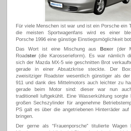
Für viele Menschen ist war und ist ein Porsche ein 
die meisten Sportwagenfans wird es einer ble
Porsche 1996 eine günstige Einstiegsmöglichkeit bot
Das Wort ist eine Mischung aus
Box
er (der 
Road
ster
(die Karosserieform). Es war nämlich di
sich der Mazda MX-5 wie geschnitten Brot verkauf
gerade in einer Absatzkrise steckte. Der Box
zweisitziger Roadster wesentlich günstiger als de
911 und dank des Mittelmotors auch leichter zu h
gerade beim Motor sind: dieser war nun auc
traditionell luftgekühlt. Eine Wasserkühlung sorgte 
großen Sechszylinder für angenehme Betriebstemp
PS galt es über die angetriebenen Hinterräder auf
bringen.
Der gerne als “Frauenporsche” titulierte Wagen