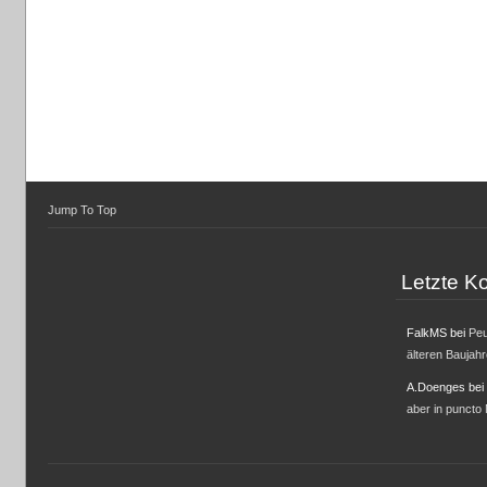
Jump To Top
Letzte 
FalkMS
bei
Peu
älteren Baujah
A.Doenges
bei
aber in puncto