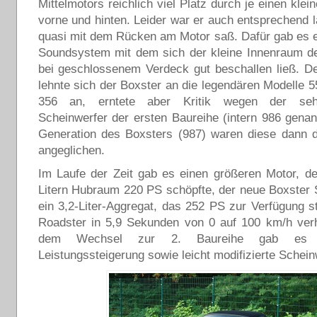
Mittelmotors reichlich viel Platz durch je einen kle
vorne und hinten. Leider war er auch entsprechend l
quasi mit dem Rücken am Motor saß. Dafür gab es e
Soundsystem mit dem sich der kleine Innenraum de
bei geschlossenem Verdeck gut beschallen ließ. D
lehnte sich der Boxster an die legendären Modelle 
356 an, erntete aber Kritik wegen der seh
Scheinwerfer der ersten Baureihe (intern 986 genann
Generation des Boxsters (987) waren diese dann 
angeglichen.
Im Laufe der Zeit gab es einen größeren Motor, d
Litern Hubraum 220 PS schöpfte, der neue Boxster S
ein 3,2-Liter-Aggregat, das 252 PS zur Verfügung s
Roadster in 5,9 Sekunden von 0 auf 100 km/h verh
dem Wechsel zur 2. Baureihe gab es e
Leistungssteigerung sowie leicht modifizierte Schein