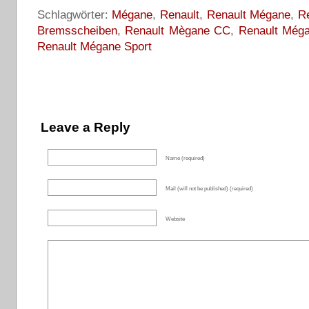
Schlagwörter:
Mégane
,
Renault
,
Renault Mégane
,
R
Bremsscheiben
,
Renault Mègane CC
,
Renault Méga
Renault Mégane Sport
Leave a Reply
Name (required)
Mail (will not be published) (required)
Website