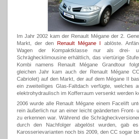
Im Jahr 2002 kam der Renault Mégane der 2. Gener
Markt, der den
Renault Mégane I
ablöste. Anfän
Wagen der Kompaktklasse nur als drei- und
Schräghecklimousine erhältlich, das viertürige Stuf
Kombi namens Renault Mégane Grandtour folg
gleichen Jahr kam auch der Renault Mégane C
Cabriolet) auf den Markt, der auf dem Mégane II bas
ein zweiteiliges Glas-Faltdach verfügte, welches 
elektrohydraulisch im Kofferraum versenkt werden k
2006 wurde alle Renault Mégane einem Facelift un
rein äußerlich nur an einer leicht geänderten Front-
zu erkennen war. Während die Schrägheckversionen
durch den Nachfolger abgelöst wurden, gab es
Karosserievarianten noch bis 2009, den CC sogar bi