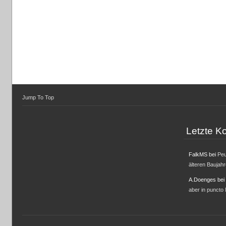
Jump To Top
Letzte 
FalkMS
bei
Peu
älteren Baujah
A.Doenges
bei
aber in puncto