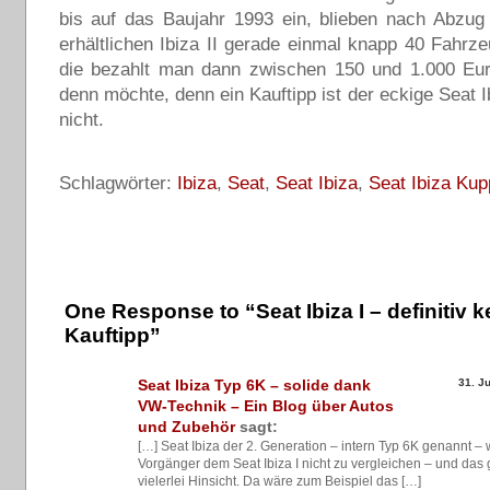
bis auf das Baujahr 1993 ein, blieben nach Abzug
erhältlichen Ibiza II gerade einmal knapp 40 Fahrze
die bezahlt man dann zwischen 150 und 1.000 E
denn möchte, denn ein Kauftipp ist der eckige Seat I
nicht.
Schlagwörter:
Ibiza
,
Seat
,
Seat Ibiza
,
Seat Ibiza Kup
One Response to “Seat Ibiza I – definitiv k
Kauftipp”
Seat Ibiza Typ 6K – solide dank
31. J
VW-Technik – Ein Blog über Autos
und Zubehör
sagt:
[…] Seat Ibiza der 2. Generation – intern Typ 6K genannt –
Vorgänger dem Seat Ibiza I nicht zu vergleichen – und das g
vielerlei Hinsicht. Da wäre zum Beispiel das […]