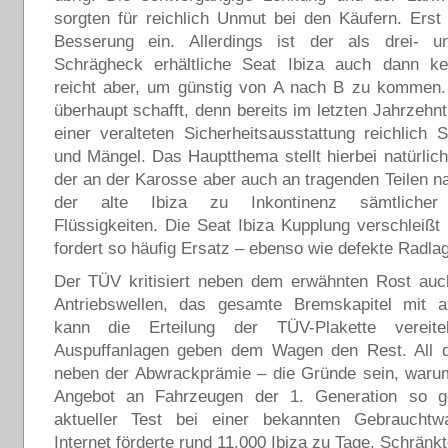
sorgten für reichlich Unmut bei den Käufern. Erst 
Besserung ein. Allerdings ist der als drei- un
Schrägheck erhältliche Seat Ibiza auch dann ke
reicht aber, um günstig von A nach B zu kommen
überhaupt schafft, denn bereits im letzten Jahrzehn
einer veralteten Sicherheitsausstattung reichlich 
und Mängel. Das Hauptthema stellt hierbei natürlich
der an der Karosse aber auch an tragenden Teilen na
der alte Ibiza zu Inkontinenz sämtlicher 
Flüssigkeiten. Die Seat Ibiza Kupplung verschleißt r
fordert so häufig Ersatz – ebenso wie defekte Radlag
Der TÜV kritisiert neben dem erwähnten Rost auc
Antriebswellen, das gesamte Bremskapitel mit al
kann die Erteilung der TÜV-Plakette vereite
Auspuffanlagen geben dem Wagen den Rest. All 
neben der Abwrackprämie – die Gründe sein, warum
Angebot an Fahrzeugen der 1. Generation so ge
aktueller Test bei einer bekannten Gebraucht
Internet förderte rund 11.000 Ibiza zu Tage. Schränk