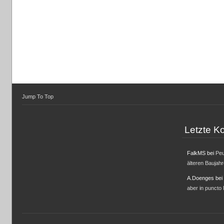
Jump To Top
Letzte 
FalkMS
bei
Peu
älteren Baujah
A.Doenges
bei
aber in puncto