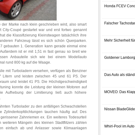
Honda FCEV Conc
Falscher Tachostan
e der Marke nach klein geschrieben wird, also smart
rt City-Coupé gestartet war und erst fortwo genannt
hat die Klassifizierung Kleinstwagen tatsächlich ihre
Mehr Sicherheit f
anderen Fahrzeug lässt es sich schön Querparken.
7 gebauten 1. Generation kann gerade einmal eine
ußerdem ist er mit 1,51 m fast genau so breit wie
essen Anbauteile sich wie bei einem Modellauto
Goldener Lamborg
mal rund 800 kg auf die Waage.
alle mit Turboladern versehen, verfügen als Benziner
Das Auto als ständ
 Litern und leisten zwischen 45 und 61 PS. Der
raum und leistet 41 PS. Die Höchstgeschwindigkeit
ptuning konnte die Leistung der kleinen Motoren auf
MOVEO: Das Klap
e Aufhebung der Limitierung ließ auch höhere
.
hnten Turbolader zu den anfälligen Schwachstellen
Nissan BladeGlider
 Zylinderkopfdichtungen tauchen häufig auf. Des
erissener Zahnriemen ex. Ein weiteres Todesurteil
n weiteren Mängeln des kleinen Stadtflitzers zählen
Whirl-Pool im Auto
hen einfach ab und Anlasser sowie Klimaanlagen