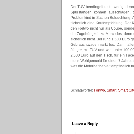
Der TÜV bemängelt recht wenig, denn 
Spurstangen können ausschlagen, di
Problemkind in Sachen Beleuchtung. Au
sicherlich eine Kaufempfehlung. Der K
den Fortwo nicht nur als Coupé, sonde
die Zugehörigkeit zu Mercedes, denn 
sicherlich nicht. Bei rund 1.500 Euro g
Gebrauchtwagenmarkt los. Dann alle
Jünger, mit TÜV und weit unter 100.
2.500 Euro auf den Tisch, für ein Fac
mehr. Wohlgemerkt für einen 7 Jahre alt
was die Motorhaltbarkeit empfindlich 
Schlagwörter:
Fortwo
,
Smart
,
Smart Ci
Leave a Reply