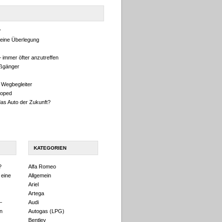
?
eine Überlegung
 immer öfter anzutreffen
ußgänger
 Wegbegleiter
oped
das Auto der Zukunft?
KATEGORIEN
?
Alfa Romeo
 eine
Allgemein
Ariel
Artega
–
Audi
n
Autogas (LPG)
Bentley