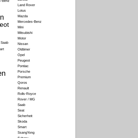
s-Benz
Land Rover
Lotus
an
Mazda
Mercedes-Benz
eot
Mini
Mitsubishi
Motor
Saab
Nissan
art
Oldtimer
Opel
Peugeot
Pontiac
en
Porsche
Premium
Qoros
Renault
Rolls-Royce
Rover / MG
Saab
Seat
Sicherheit
Skoda
Smart
SsangYong