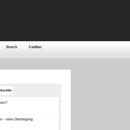
Bosch
Cadillac
Elektronik
Ferrari
ar
Jeep
Kia
bishi
Motor
Nissan
bscribe
olls-Royce
Rover / MG
enen?
a
Toyota
Volkswagen
o – eine Überlegung