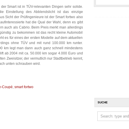
der Smart ist in TÜV-relevanten Dingen sehr solide.
e Einstellung des Abblendslicht ist das einzige
s Sicht der Prüfingenieure ist der Smart fortwo also
aufinteressierte hat die Qual der Wahl, denn es gibt
rn auch als Cabrio. Beim Preis merkt man allerdings
günstig zu bekommen ist das recht kleine Automobil
eht es für eines der ersten Modelle auf dem aktuellen
rdings ohne TÜV und mit rund 100.000 km runter.
000 km legt man dann auch ganz schnell mindestens
elift ab 2004 mit ca. 50.000 km sogar 4.000 Euro und
en Zweisitzer, der vermutlich nur Stadtbetrieb kennt,
nach unten schrauben wird.
ty-Coupé
,
smart fortwo
SUCHE