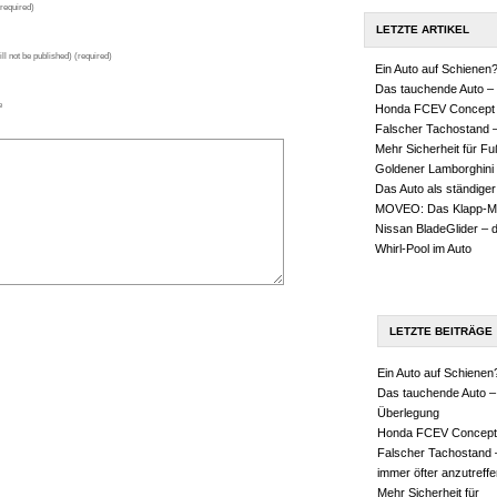
required)
LETZTE ARTIKEL
ll not be published) (required)
Ein Auto auf Schienen
Das tauchende Auto – 
e
Honda FCEV Concept
Falscher Tachostand –
Mehr Sicherheit für F
Goldener Lamborghini
Das Auto als ständiger
MOVEO: Das Klapp-M
Nissan BladeGlider – 
Whirl-Pool im Auto
LETZTE BEITRÄGE
Ein Auto auf Schienen
Das tauchende Auto –
Überlegung
Honda FCEV Concept
Falscher Tachostand 
immer öfter anzutreffe
Mehr Sicherheit für