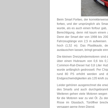
Beim Smart Fortwo, der korrekterweis
fortwo, und der ursprünglich als Sma
wurde, als es auch einen forfour gab, 
Berechtigung, denn mit kaum einem 
Denn der Smart der von 1998 bis 200
Fahrzeuglänge von 2,5 m aufweisen. A
hoch (1,52 m). Das Plastikauto, d
austauschen lassen, bringt gerade ein
Die kleinen Dreizylindermotoren sind 
über einen Hubraum von 0,6 bis 0,7
Common-Rail-Diesel hat 0,8 Liter Hub
wurde anfänglich gedrosselt. Per Chi
rund 80 PS erhöht werden und di
Endgeschwindigkeiten als 135 km/h zu
Leider gehören ausgerechnet die erwä
des Smarts und auch durchgebrannte
Weiteren gehen viele Motoren wegen g
für die Motoren war zu viel Öl. Zu de
Risse im Glasdach, Türöffner brec
versagen gerne ihren Dienst.