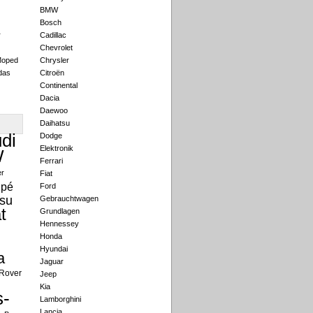
BMW
Bosch
r
Cadillac
Chevrolet
Moped
Chrysler
das
Citroën
Continental
Dacia
Daewoo
Daihatsu
di
Dodge
Elektronik
W
Ferrari
er
Fiat
pé
Ford
su
Gebrauchtwagen
t
Grundlagen
Hennessey
Honda
Hyundai
a
Jaguar
Rover
Jeep
Kia
-
Lamborghini
Lancia