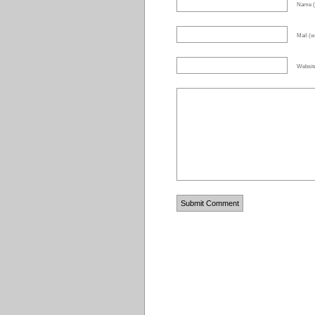
Name (
Mail (wi
Websit