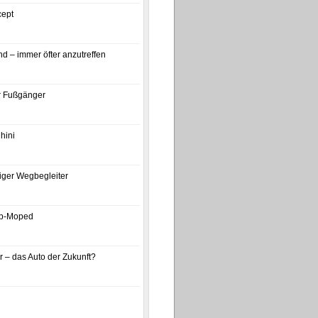
ept
d – immer öfter anzutreffen
ür Fußgänger
hini
iger Wegbegleiter
p-Moped
 – das Auto der Zukunft?