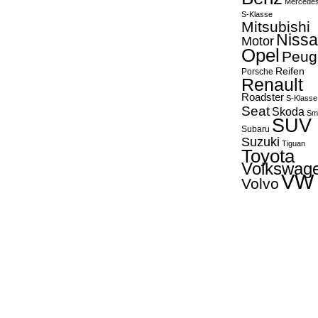
Mercede
S-Klasse
Mitsubishi
Niss
Motor
Opel
Peug
Reifen
Porsche
Renault
Roadster
S-Klasse
Seat
Skoda
Sm
SUV
Subaru
Suzuki
Tiguan
Toyota
Volkswag
VW
Volvo