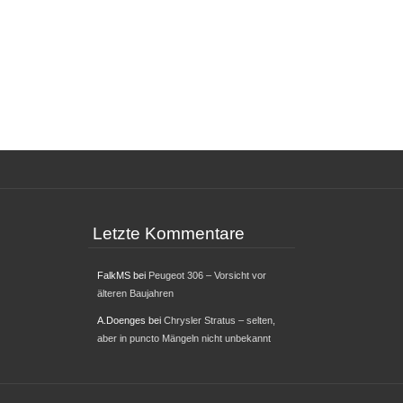
Letzte Kommentare
FalkMS
bei
Peugeot 306 – Vorsicht vor
älteren Baujahren
A.Doenges
bei
Chrysler Stratus – selten,
aber in puncto Mängeln nicht unbekannt