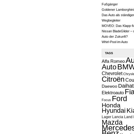
Fußgänger
Goldener Lamborghini
Das Auto als ständige
Wegbegleiter
MOVEO: Das Klapp-
Nissan BladeGlider – 
Auto der Zukunft?
Whirl-Pool im Auto
TAGS
Au
Alfa Romeo
Auto
BM
Chevrolet
Chrysl
Citroën
Cou
Daihat
Daewoo
Fia
Elektroauto
Ford
Focus
Honda
Hyundai
Ki
Lager
Lancia
Land 
Mazda
Mercedes
Benz