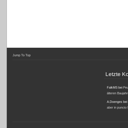
Jump To Top
Letzte 
FalkMS
bei
Peu
älteren Baujah
A.Doenges
bei
aber in puncto