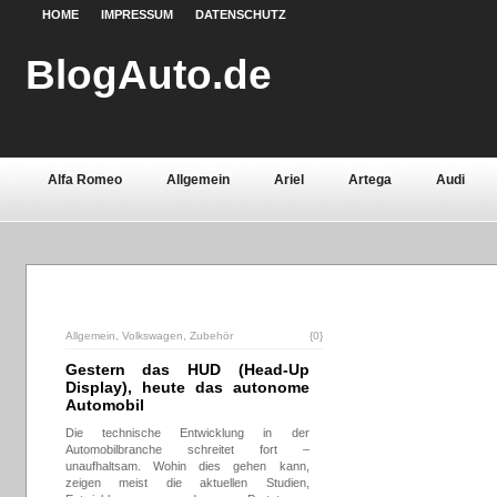
HOME
IMPRESSUM
DATENSCHUTZ
BlogAuto.de
Alfa Romeo
Allgemein
Ariel
Artega
Audi
Chevrolet
Chrysler
Citroën
Continental
Daci
Fiat
Ford
Gebrauchtwagen
Grundlagen
Henn
Lamborghini
Lancia
Land Rover
Lotus
Mazda
Allgemein
,
Volkswagen
,
Zubehör
{0}
Oldtimer
Opel
Peugeot
Pontiac
Porsche
Gestern das HUD (Head-Up
Display), heute das autonome
Automobil
Saab
Seat
Sicherheit
Skoda
Smart
Ssa
Die technische Entwicklung in der
Automobilbranche schreitet fort –
Volvo
Wartburg
Werkstoffe
Zubehör
unaufhaltsam. Wohin dies gehen kann,
zeigen meist die aktuellen Studien,