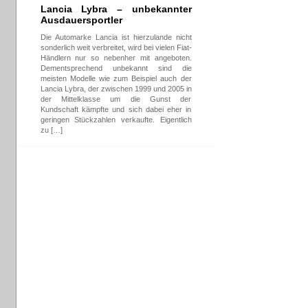
Lancia Lybra – unbekannter
Ausdauersportler
Die Automarke Lancia ist hierzulande nicht
sonderlich weit verbreitet, wird bei vielen Fiat-
Händlern nur so nebenher mit angeboten.
Dementsprechend unbekannt sind die
meisten Modelle wie zum Beispiel auch der
Lancia Lybra, der zwischen 1999 und 2005 in
der Mittelklasse um die Gunst der
Kundschaft kämpfte und sich dabei eher in
geringen Stückzahlen verkaufte. Eigentlich
zu […]