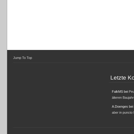
Jump To Top
Letzte 
FalkMS
bei
Peu
älteren Baujah
A.Doenges
bei
aber in puncto