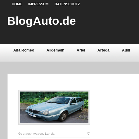
HOME
IMPRESSUM
DATENSCHUTZ
BlogAuto.de
Alfa Romeo
Allgemein
Ariel
Artega
Audi
Chevrolet
Chrysler
Citroën
Continental
Daci
Fiat
Ford
Gebrauchtwagen
Grundlagen
Henn
Lamborghini
Lancia
Land Rover
Lotus
Mazda
Oldtimer
Opel
Peugeot
Pontiac
Porsche
Saab
Seat
Sicherheit
Skoda
Smart
Ssa
Volvo
Wartburg
Werkstoffe
Zubehör
Gebrauchtwagen
,
Lancia
{0}