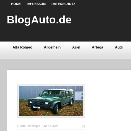
HOME
IMPRESSUM
DATENSCHUTZ
BlogAuto.de
Alfa Romeo
Allgemein
Ariel
Artega
Audi
Chevrolet
Chrysler
Citroën
Continental
Daci
Fiat
Ford
Gebrauchtwagen
Grundlagen
Henn
Lamborghini
Lancia
Land Rover
Lotus
Mazda
Oldtimer
Opel
Peugeot
Pontiac
Porsche
Saab
Seat
Sicherheit
Skoda
Smart
Ssa
Volvo
Wartburg
Werkstoffe
Zubehör
Gebrauchtwagen
,
Land Rover
{0}