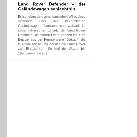
Land Rover Defender – der
Geländewagen schlechthin
Er ist neben dem amerikanischen Willys Jeep
sicherlich einer der bekanntesten
Geländewagen überhaupt und weltweit im
sogar militärischen Einsatz: der Land Rover
Defender. Die älteren Leser kennen ihn zum
Beispiel aus der Fernsehserie “Daktari”, die
in Afrika spielte und bei der ein Land Rover
zum Einsatz kam. So hieß der Wagen bis
1990 nämlich in […]