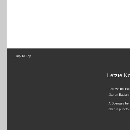
Jump To Top
Letzte 
FalkMS
bei
Peu
älteren Baujah
A.Doenges
bei
aber in puncto