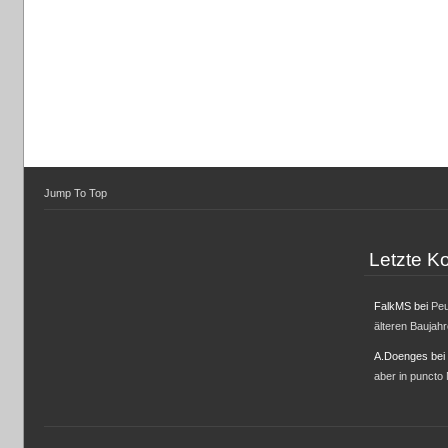
Jump To Top
Letzte 
FalkMS
bei
Peu
älteren Baujah
A.Doenges
bei
aber in puncto