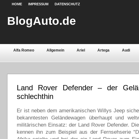
HOME
IMPRESSUM
DATENSCHUTZ
BlogAuto.de
Alfa Romeo
Allgemein
Ariel
Artega
Audi
Chevrolet
Chrysler
Citroën
Continental
Daci
Fiat
Ford
Gebrauchtwagen
Grundlagen
Henn
Land Rover Defender – der Gel
Lamborghini
Lancia
Land Rover
Lotus
Mazda
schlechthin
Oldtimer
Opel
Peugeot
Pontiac
Porsche
Er ist neben dem amerikanischen Willys Jeep sicher
Saab
Seat
Sicherheit
Skoda
Smart
Ssa
bekanntesten Geländewagen überhaupt und welt
militärischen Einsatz: der Land Rover Defender. Die
Volvo
Wartburg
Werkstoffe
Zubehör
kennen ihn zum Beispiel aus der Fernsehserie “Da