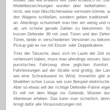
Modell, das wie erwähnt seit 1990 erhältlich ist. Di
Modellbezeichnungen wurden aber beibehalten.
nicht, wie man fälschlicherweise vermuten könnte, au
des Wagens schließen, sondern geben traditionell
an. Allerdings schummelt man hier ein wenig und r
ab, um schone gerade Zahlen zu bekommen. So
kurzen Defender 90 mit zwei Türen und den Defen
Türen, beide in verschiedenen Versionen zu beko
Pickup gab es nur mit Einzel- oder Doppelkabine.
Trotz der Tatsache, dass sich im Laufe der Zeit si
verbessert haben, muss man allerdings wissen, das
puristisches Fahrzeug ohne jeglichen Komfort
Fahrleistungen auf der Straße sind grottig, der La
wie eine Schrankwand im Wind. Immerhin gibt es
Modellen schon Luxus wie zum Beispiel elektrische
Aber so etwas will der richtige Defender-Fahrer eigen
Er will mit dem Wage ins Gelände, Wüsten dur
Abenteuer erleben. Das kann man sicherlich, denn
bringt dafür alle Voraussetzungen mit.