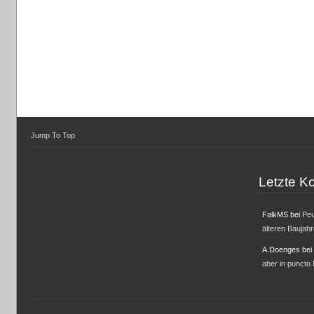
Jump To Top
Letzte 
FalkMS
bei
Peu
älteren Baujah
A.Doenges
bei
aber in puncto