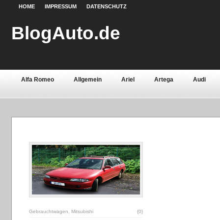
HOME
IMPRESSUM
DATENSCHUTZ
BlogAuto.de
Alfa Romeo
Allgemein
Ariel
Artega
Audi
Chevrolet
Chrysler
Citroën
Continental
Daci
Fiat
Ford
Gebrauchtwagen
Grundlagen
Henn
Lamborghini
Lancia
Land Rover
Lotus
Mazda
Oldtimer
Opel
Peugeot
Pontiac
Porsche
Saab
Seat
Sicherheit
Skoda
Smart
Ssa
Volvo
Wartburg
Werkstoffe
Zubehör
Gebrauchtwagen
,
Mitsubishi
{0}