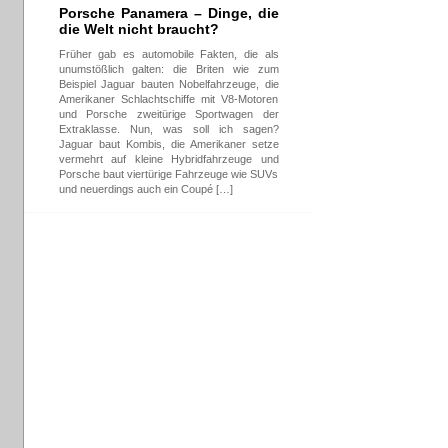
Porsche Panamera – Dinge, die
die Welt nicht braucht?
Früher gab es automobile Fakten, die als
unumstößlich galten: die Briten wie zum
Beispiel Jaguar bauten Nobelfahrzeuge, die
Amerikaner Schlachtschiffe mit V8-Motoren
und Porsche zweitürige Sportwagen der
Extraklasse. Nun, was soll ich sagen?
Jaguar baut Kombis, die Amerikaner setze
vermehrt auf kleine Hybridfahrzeuge und
Porsche baut viertürige Fahrzeuge wie SUVs
und neuerdings auch ein Coupé […]