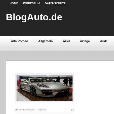
HOME
IMPRESSUM
DATENSCHUTZ
BlogAuto.de
Alfa Romeo
Allgemein
Ariel
Artega
Audi
Chevrolet
Chrysler
Citroën
Continental
Daci
Fiat
Ford
Gebrauchtwagen
Grundlagen
Henn
Lamborghini
Lancia
Land Rover
Lotus
Mazda
Oldtimer
Opel
Peugeot
Pontiac
Porsche
Saab
Seat
Sicherheit
Skoda
Smart
Ssa
Volvo
Wartburg
Werkstoffe
Zubehör
Gebrauchtwagen
,
Porsche
{0}