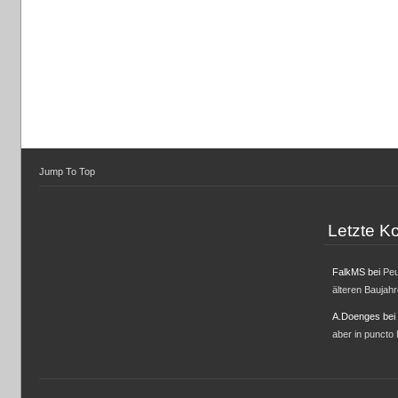
Jump To Top
Letzte 
FalkMS
bei
Peu
älteren Baujah
A.Doenges
bei
aber in puncto