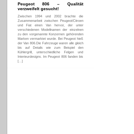
Peugeot 806 – Qualität
verzweifelt gesucht!
Zwischen 1994 und 2002 brachte die
Zusammenarbeit zwischen Peugeot/Citroen
und Fiat einen Van hervor, der unter
verschiedenen Modellnamen der einzelnen
zu den vorgenannte Konzernen gehörenden
Marken vermarktet wurde. Bei Peugeot hieß
der Van 806.Die Fahrzeuge waren alle gleich
bis auf Details wie zum Beispiel den
Kühlergrill, unterschiedliche Felgen und
Interieurdesigns. Im Peugeot 806 fanden bis
[…]