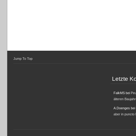
Jump To Top
Letzte 
FalkMS
bei
Peu
älteren Baujah
A.Doenges
bei
aber in puncto