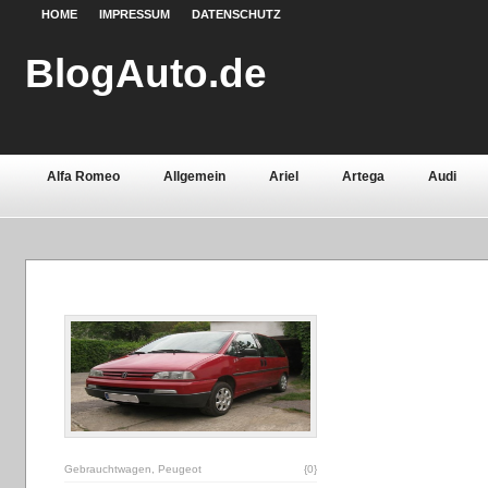
HOME
IMPRESSUM
DATENSCHUTZ
BlogAuto.de
Alfa Romeo
Allgemein
Ariel
Artega
Audi
Chevrolet
Chrysler
Citroën
Continental
Daci
Fiat
Ford
Gebrauchtwagen
Grundlagen
Henn
Lamborghini
Lancia
Land Rover
Lotus
Mazda
Oldtimer
Opel
Peugeot
Pontiac
Porsche
Saab
Seat
Sicherheit
Skoda
Smart
Ssa
Volvo
Wartburg
Werkstoffe
Zubehör
Gebrauchtwagen
,
Peugeot
{0}