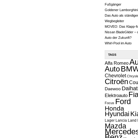
Fußgänger
Goldener Lamborghini
Das Auto als ständige
Wegbegleiter
MOVEO: Das Klapp-
Nissan BladeGlider – 
Auto der Zukunft?
Whirl-Pool im Auto
TAGS
Au
Alfa Romeo
Auto
BM
Chevrolet
Chrysl
Citroën
Cou
Daihat
Daewoo
Fia
Elektroauto
Ford
Focus
Honda
Hyundai
Ki
Lager
Lancia
Land 
Mazda
Mercedes
Benz