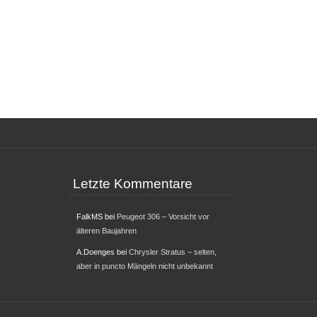
Letzte Kommentare
FalkMS
bei
Peugeot 306 – Vorsicht vor
älteren Baujahren
A.Doenges
bei
Chrysler Stratus – selten,
aber in puncto Mängeln nicht unbekannt