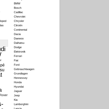
BMW
Bosch
r
Cadillac
Chevrolet
Moped
Chrysler
das
Citroën
Continental
Dacia
Daewoo
Daihatsu
di
Dodge
Elektronik
W
Ferrari
er
Fiat
pé
Ford
su
Gebrauchtwagen
t
Grundlagen
Hennessey
Honda
Hyundai
a
Jaguar
Rover
Jeep
Kia
-
Lamborghini
Lancia