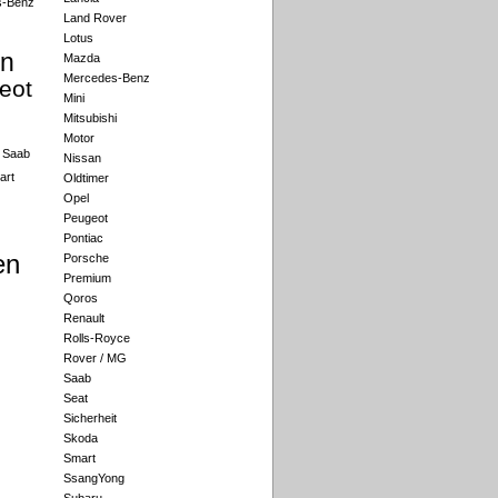
s-Benz
Land Rover
Lotus
an
Mazda
Mercedes-Benz
eot
Mini
Mitsubishi
Motor
Saab
Nissan
art
Oldtimer
Opel
Peugeot
Pontiac
en
Porsche
Premium
Qoros
Renault
Rolls-Royce
Rover / MG
Saab
Seat
Sicherheit
Skoda
Smart
SsangYong