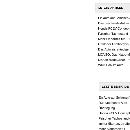
LETZTE ARTIKEL
Ein Auto auf Schienen
Das tauchende Auto – 
Honda FCEV Concept
Falscher Tachostand –
Mehr Sicherheit für F
Goldener Lamborghini
Das Auto als ständiger
MOVEO: Das Klapp-M
Nissan BladeGlider – 
Whirl-Pool im Auto
LETZTE BEITRÄGE
Ein Auto auf Schienen
Das tauchende Auto –
Überlegung
Honda FCEV Concept
Falscher Tachostand 
immer öfter anzutreffe
Mehr Sicherheit für