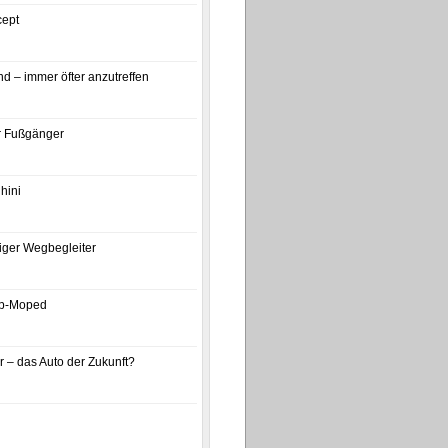
ept
d – immer öfter anzutreffen
ür Fußgänger
hini
iger Wegbegleiter
p-Moped
 – das Auto der Zukunft?