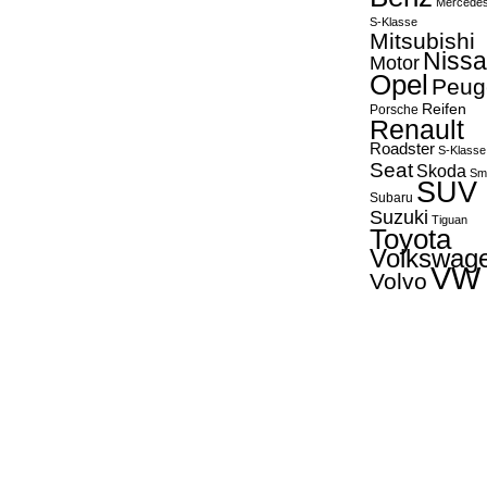
Mercede
S-Klasse
Mitsubishi
Niss
Motor
Opel
Peug
Reifen
Porsche
Renault
Roadster
S-Klasse
Seat
Skoda
Sm
SUV
Subaru
Suzuki
Tiguan
Toyota
Volkswag
VW
Volvo