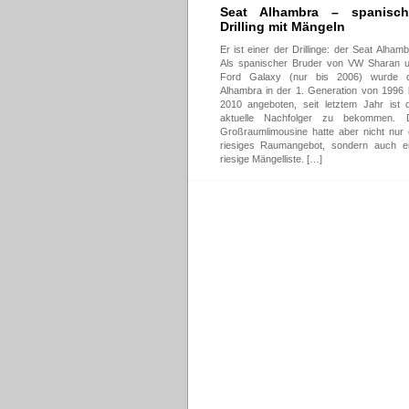
Seat Alhambra – spanisch
Drilling mit Mängeln
Er ist einer der Drillinge: der Seat Alhamb
Als spanischer Bruder von VW Sharan 
Ford Galaxy (nur bis 2006) wurde 
Alhambra in der 1. Generation von 1996 
2010 angeboten, seit letztem Jahr ist 
aktuelle Nachfolger zu bekommen. 
Großraumlimousine hatte aber nicht nur 
riesiges Raumangebot, sondern auch e
riesige Mängelliste. […]