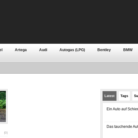
el
Artega
Audi
Autogas (LPG)
Bentley
BMW
n
Continental
Dacia
Daewoo
Daihatsu
Dodge
n
Grundlagen
Hennessey
Honda
Hyundai
Jagu
Rover
Lotus
Mazda
Mercedes-Benz
Mini
Mitsu
Latest
Tags
Su
Pontiac
Porsche
Premium
Qoros
Renault
R
Ein Auto auf Schi
Skoda
Smart
SsangYong
Subaru
Suzuki
Tesl
e
Zubehör
Das tauchende Aut
{0}