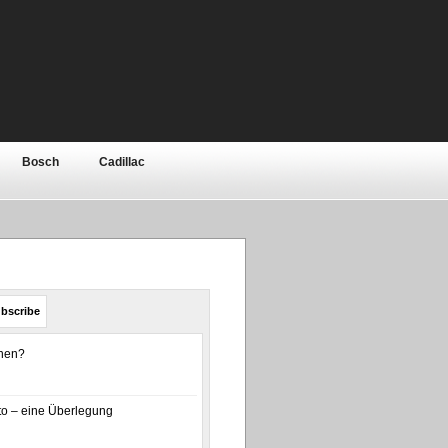
Bosch
Cadillac
Elektronik
Ferrari
ar
Jeep
Kia
bishi
Motor
Nissan
bscribe
olls-Royce
Rover / MG
enen?
a
Toyota
Volkswagen
o – eine Überlegung