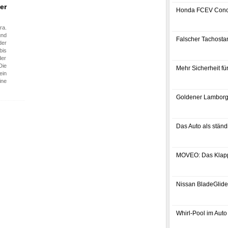
er
Honda FCEV Conc
ra.
und
Falscher Tachostan
der
bis
der
Die
Mehr Sicherheit f
ein
ine
Goldener Lamborg
Das Auto als ständ
MOVEO: Das Klap
Nissan BladeGlider
Whirl-Pool im Auto