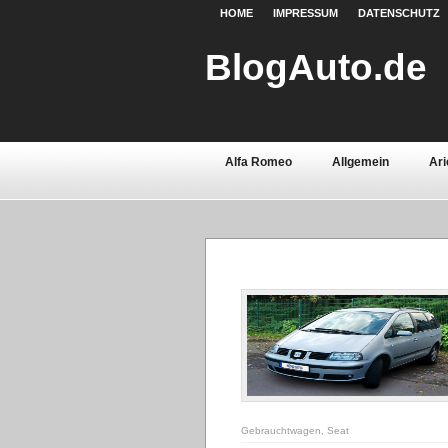
HOME
IMPRESSUM
DATENSCHUTZ
BlogAuto.de
Alfa Romeo
Allgemein
Ari
Chevrolet
Chrysler
Citroë
Fiat
Ford
Gebrauchtwage
Lamborghini
Lancia
Land 
Oldtimer
Opel
Peugeot
Saab
Seat
Sicherheit
Volvo
Wartburg
Werkstoff
Gebrauchtwagen
,
Seat