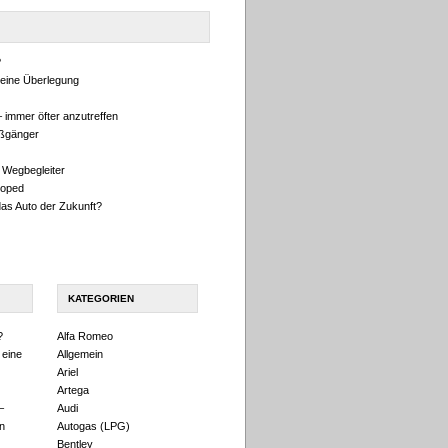
?
eine Überlegung
 immer öfter anzutreffen
ußgänger
 Wegbegleiter
oped
das Auto der Zukunft?
KATEGORIEN
?
Alfa Romeo
 eine
Allgemein
Ariel
Artega
–
Audi
n
Autogas (LPG)
Bentley