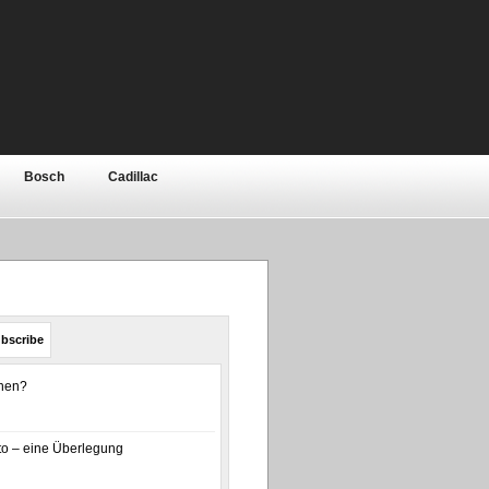
Bosch
Cadillac
Elektronik
Ferrari
ar
Jeep
Kia
bishi
Motor
Nissan
bscribe
olls-Royce
Rover / MG
enen?
a
Toyota
Volkswagen
o – eine Überlegung