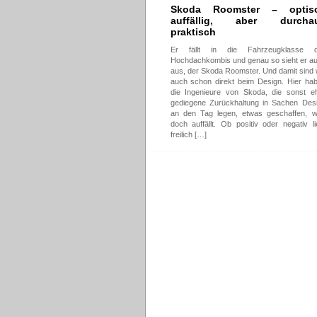
Skoda Roomster – optis
auffällig, aber durcha
praktisch
Er fällt in die Fahrzeugklasse d
Hochdachkombis und genau so sieht er a
aus, der Skoda Roomster. Und damit sind 
auch schon direkt beim Design. Hier ha
die Ingenieure von Skoda, die sonst e
gediegene Zurückhaltung in Sachen Des
an den Tag legen, etwas geschaffen, 
doch auffällt. Ob positiv oder negativ li
freilich […]