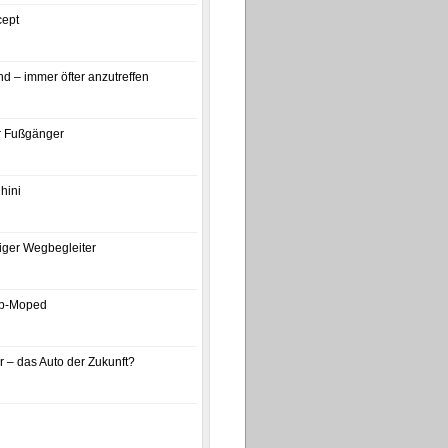
ept
d – immer öfter anzutreffen
ür Fußgänger
hini
iger Wegbegleiter
p-Moped
 – das Auto der Zukunft?