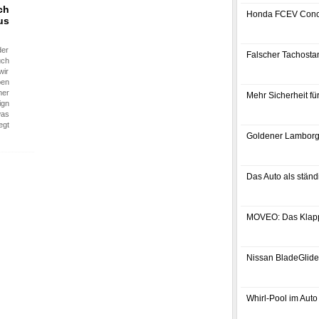
ch
Honda FCEV Conc
us
er
Falscher Tachostan
uch
wir
ben
her
Mehr Sicherheit f
ign
was
egt
Goldener Lamborg
Das Auto als ständ
MOVEO: Das Klap
Nissan BladeGlider
Whirl-Pool im Auto