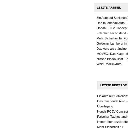
LETZTE ARTIKEL
Ein Auto auf Schienen
Das tauchende Auto – 
Honda FCEV Concept
Falscher Tachostand –
Mehr Sicherheit für F
Goldener Lamborghini
Das Auto als ständiger
MOVEO: Das Klapp-M
Nissan BladeGlider – 
Whirl-Pool im Auto
LETZTE BEITRÄGE
Ein Auto auf Schienen
Das tauchende Auto –
Überlegung
Honda FCEV Concept
Falscher Tachostand 
immer öfter anzutreffe
Mehr Sicherheit für