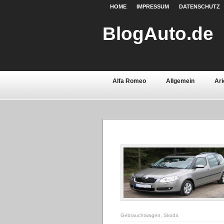
HOME
IMPRESSUM
DATENSCHUTZ
BlogAuto.de
Alfa Romeo
Allgemein
Ari
Chevrolet
Chrysler
Citroë
Fiat
Ford
Gebrauchtwage
Lamborghini
Lancia
Land 
Oldtimer
Opel
Peugeot
Saab
Seat
Sicherheit
Volvo
Wartburg
Werkstoff
Gebrauchtwagen
,
Skoda