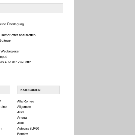
?
eine Überlegung
 immer öfter anzutreffen
ußgänger
 Wegbegleiter
oped
das Auto der Zukunft?
KATEGORIEN
?
Alfa Romeo
 eine
Allgemein
Ariel
Artega
–
Audi
n
Autogas (LPG)
Bentley