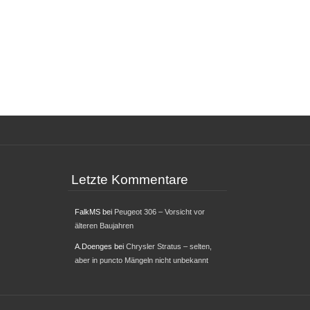
Letzte Kommentare
FalkMS
bei
Peugeot 306 – Vorsicht vor
älteren Baujahren
A.Doenges
bei
Chrysler Stratus – selten,
aber in puncto Mängeln nicht unbekannt