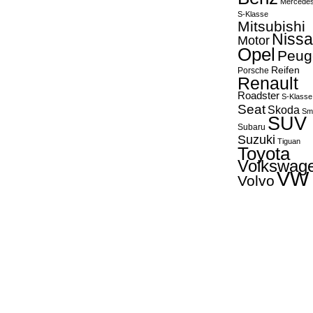
Mercede
S-Klasse
Mitsubishi
Niss
Motor
Opel
Peug
Reifen
Porsche
Renault
Roadster
S-Klasse
Seat
Skoda
Sm
SUV
Subaru
Suzuki
Tiguan
Toyota
Volkswag
VW
Volvo