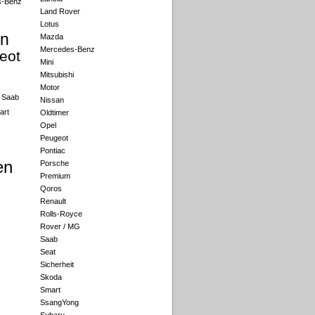
s-Benz
Land Rover
Lotus
an
Mazda
Mercedes-Benz
eot
Mini
Mitsubishi
Motor
Saab
Nissan
art
Oldtimer
Opel
Peugeot
Pontiac
en
Porsche
Premium
Qoros
Renault
Rolls-Royce
Rover / MG
Saab
Seat
Sicherheit
Skoda
Smart
SsangYong