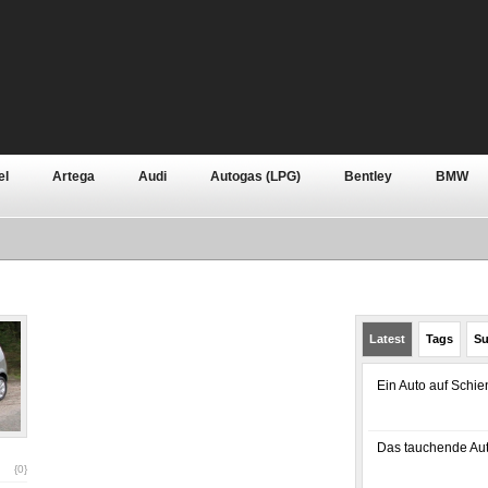
el
Artega
Audi
Autogas (LPG)
Bentley
BMW
n
Continental
Dacia
Daewoo
Daihatsu
Dodge
n
Grundlagen
Hennessey
Honda
Hyundai
Jagu
Rover
Lotus
Mazda
Mercedes-Benz
Mini
Mitsu
Latest
Tags
Su
Pontiac
Porsche
Premium
Qoros
Renault
R
Ein Auto auf Schi
Skoda
Smart
SsangYong
Subaru
Suzuki
Tesl
e
Zubehör
Das tauchende Aut
{0}