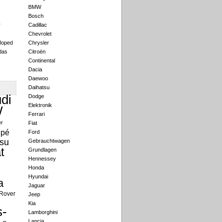
BMW
Bosch
r
Cadillac
Chevrolet
Moped
Chrysler
das
Citroën
Continental
Dacia
Daewoo
Daihatsu
di
Dodge
Elektronik
W
Ferrari
er
Fiat
pé
Ford
su
Gebrauchtwagen
t
Grundlagen
Hennessey
Honda
Hyundai
a
Jaguar
Rover
Jeep
Kia
-
Lamborghini
Lancia