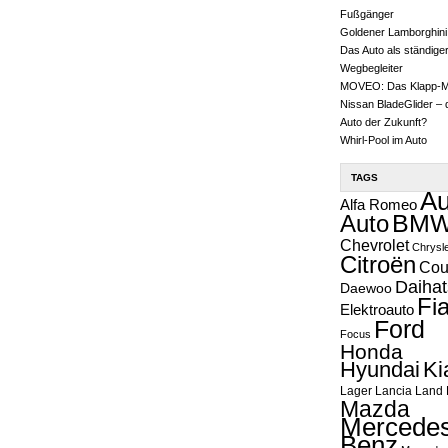
Fußgänger
Goldener Lamborghini
Das Auto als ständige
Wegbegleiter
MOVEO: Das Klapp-
Nissan BladeGlider – 
Auto der Zukunft?
Whirl-Pool im Auto
TAGS
Au
Alfa Romeo
Auto
BM
Chevrolet
Chrysl
Citroën
Cou
Daihat
Daewoo
Fia
Elektroauto
Ford
Focus
Honda
Hyundai
Ki
Lager
Lancia
Land 
Mazda
Mercedes
Benz