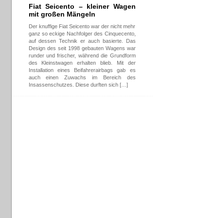
Fiat Seicento – kleiner Wagen
mit großen Mängeln
Der knuffige Fiat Seicento war der nicht mehr
ganz so eckige Nachfolger des Cinquecento,
auf dessen Technik er auch basierte. Das
Design des seit 1998 gebauten Wagens war
runder und frischer, während die Grundform
des Kleinstwagen erhalten blieb. Mit der
Installation eines Beifahrerairbags gab es
auch einen Zuwachs im Bereich des
Insassenschutzes. Diese durften sich […]