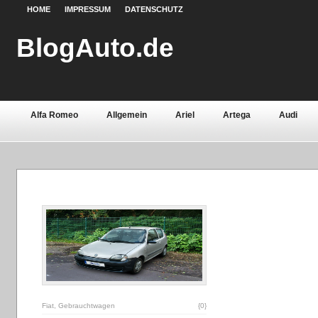
HOME
IMPRESSUM
DATENSCHUTZ
BlogAuto.de
Alfa Romeo
Allgemein
Ariel
Artega
Audi
Chevrolet
Chrysler
Citroën
Continental
Daci
Fiat
Ford
Gebrauchtwagen
Grundlagen
Henn
Lamborghini
Lancia
Land Rover
Lotus
Mazda
Oldtimer
Opel
Peugeot
Pontiac
Porsche
Saab
Seat
Sicherheit
Skoda
Smart
Ssa
Volvo
Wartburg
Werkstoffe
Zubehör
Fiat
,
Gebrauchtwagen
{0}