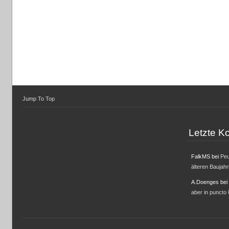
Jump To Top
Letzte 
FalkMS
bei
Peu
älteren Baujah
A.Doenges
bei
aber in puncto