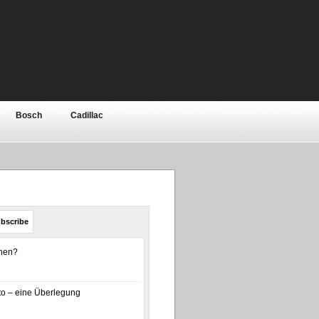
Bosch
Cadillac
Elektronik
Ferrari
ar
Jeep
Kia
bishi
Motor
Nissan
bscribe
olls-Royce
Rover / MG
enen?
a
Toyota
Volkswagen
o – eine Überlegung