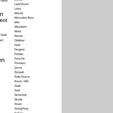
s-Benz
Land Rover
Lotus
an
Mazda
Mercedes-Benz
eot
Mini
Mitsubishi
Motor
Saab
Nissan
art
Oldtimer
Opel
Peugeot
Pontiac
en
Porsche
Premium
Qoros
Renault
Rolls-Royce
Rover / MG
Saab
Seat
Sicherheit
Skoda
Smart
SsangYong