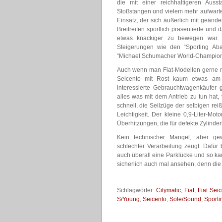
die mit einer reichhaltigeren Ausst
Stoßstangen und vielem mehr aufwarte
Einsatz, der sich äußerlich mit geänd
Breitreifen sportlich präsentierte un
etwas knackiger zu bewegen war.
Steigerungen wie den “Sporting Abar
“Michael Schumacher World-Champion 
Auch wenn man Fiat-Modellen gerne na
Seicento mit Rost kaum etwas am 
interessierte Gebrauchtwagenkäufer
alles was mit dem Antrieb zu tun hat
schnell, die Seilzüge der selbigen rei
Leichtigkeit. Der kleine 0,9-Liter-Mot
Überhitzungen, die für defekte Zylinde
Kein technischer Mangel, aber ge
schlechter Verarbeitung zeugt. Daf
auch überall eine Parklücke und so ka
sicherlich auch mal ansehen, denn die 
Schlagwörter:
Citymatic
,
Fiat
,
Fiat Sei
S/Young
,
Seicento
,
Sole/Sound
,
Sporti