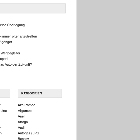
?
eine Überlegung
 immer öfter anzutreffen
ußgänger
 Wegbegleiter
oped
das Auto der Zukunft?
KATEGORIEN
?
Alfa Romeo
 eine
Allgemein
Ariel
Artega
–
Audi
n
Autogas (LPG)
Bentley