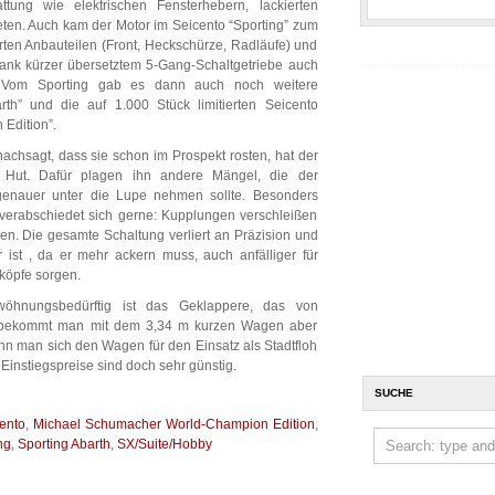
attung wie elektrischen Fensterhebern, lackierten
ten. Auch kam der Motor im Seicento “Sporting” zum
erten Anbauteilen (Front, Heckschürze, Radläufe) und
d dank kürzer übersetztem 5-Gang-Schaltgetriebe auch
 Vom Sporting gab es dann auch noch weitere
th” und die auf 1.000 Stück limitierten Seicento
Edition”.
chsagt, dass sie schon im Prospekt rosten, hat der
Hut. Dafür plagen ihn andere Mängel, die der
 genauer unter die Lupe nehmen sollte. Besonders
, verabschiedet sich gerne: Kupplungen verschleißen
ßen. Die gesamte Schaltung verliert an Präzision und
or ist , da er mehr ackern muss, auch anfälliger für
rköpfe sorgen.
wöhnungsbedürftig ist das Geklappere, das von
ür bekommt man mit dem 3,34 m kurzen Wagen aber
nn man sich den Wagen für den Einsatz als Stadtfloh
Einstiegspreise sind doch sehr günstig.
SUCHE
cento
,
Michael Schumacher World-Champion Edition
,
ng
,
Sporting Abarth
,
SX/Suite/Hobby