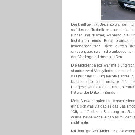
Der knuffige Fiat Seicento war der ni
auf dessen Technik er auch basiert
runder und frischer, während die Gr
Installation eines Beifahrerairb
Insassenschutzes. Diese durften si
erfreuen, auch wenn die unbequemen S
den Vordergrund rücken ließen.
Die Motorenpalette war mit 3 untersch
standen zwei Vierzylinder, einmal mi
das nur rund 800 kg leichte Fahrzeug
brachte oder der größere 1,1 L
Endgeschwindigkeit bot und untenrum 
PS war der Dritte im Bunde.
Mehr Auswahl boten die verschiedenen
erhältlich war. Da gab es das Basismod
“Citymatic”, einem Fahrzeug mit Scha
wurde. beide Modelle gab es mit der E
nicht mehr.
Mit dem “großen” Motor bestückt waren