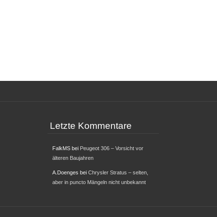
Letzte Kommentare
FalkMS
bei
Peugeot 306 – Vorsicht vor
älteren Baujahren
A.Doenges
bei
Chrysler Stratus – selten,
aber in puncto Mängeln nicht unbekannt