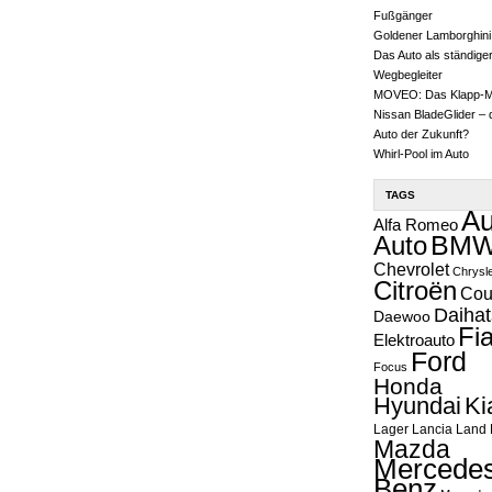
Fußgänger
Goldener Lamborghini
Das Auto als ständige
Wegbegleiter
MOVEO: Das Klapp-
Nissan BladeGlider – 
Auto der Zukunft?
Whirl-Pool im Auto
TAGS
Au
Alfa Romeo
Auto
BM
Chevrolet
Chrysl
Citroën
Cou
Daihat
Daewoo
Fia
Elektroauto
Ford
Focus
Honda
Hyundai
Ki
Lager
Lancia
Land 
Mazda
Mercedes
Benz