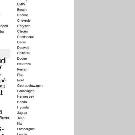
BMW
Bosch
r
Cadillac
Chevrolet
Moped
Chrysler
das
Citroën
Continental
Dacia
Daewoo
Daihatsu
di
Dodge
Elektronik
W
Ferrari
er
Fiat
pé
Ford
su
Gebrauchtwagen
t
Grundlagen
Hennessey
Honda
Hyundai
a
Jaguar
Rover
Jeep
Kia
-
Lamborghini
Lancia