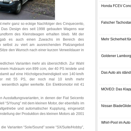
Honda FCEV Conc
Falscher Tachostan
cht mehr ganz so eckige Nachfolger des Cinquecento,
e. Das Design des seit 1998 gebauten Wagens war
undform des Kleinstwagen erhalten blieb. Mit der
Mehr Sicherheit f
ags gab es auch einen Zuwachs im Bereich des
ch selbst zu viert am ausreichenden Platzangebot
itze den Wunsch nach einer kurzen Verweildauer in
Goldener Lamborg
iedlichen Varianten mehr als übersichtlich. Zur Wahl
t einem Hubraum von 899 ccm, der 40 PS leistete und
Das Auto als ständ
 damit auf eine Höchstgeschwindigkeit von 140 km/h
iter mit 55 PS, der noch mal 10 km/h mehr
wesentlich agiler werkelte. Ein Elektromotor mit 41
MOVEO: Das Klap
 Ausstattungsvarianten, in denen der Fiat Seicento
ell “S/Young” mit dem kleinen Motor, der ebenfalls im
Nissan BladeGlider
ltgetriebe und automatischer Kupplung, eingesetzt
instellung der Produktion des kleinen Motors ab 2001
Whirl-Pool im Auto
 die Varianten “Sole/Sound” sowie “SX/Suite/Hobby”,