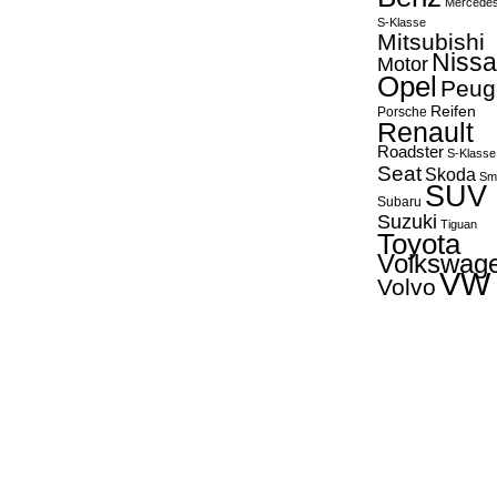
Mercede
S-Klasse
Mitsubishi
Niss
Motor
Opel
Peug
Reifen
Porsche
Renault
Roadster
S-Klasse
Seat
Skoda
Sm
SUV
Subaru
Suzuki
Tiguan
Toyota
Volkswag
VW
Volvo