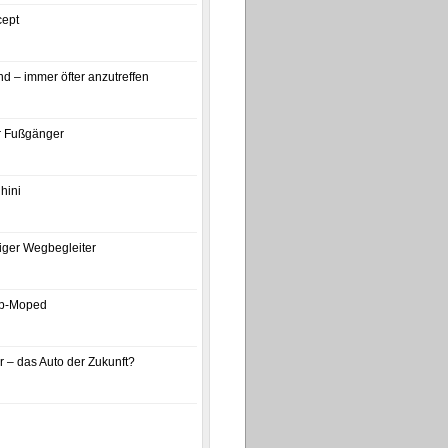
ept
d – immer öfter anzutreffen
ür Fußgänger
hini
iger Wegbegleiter
p-Moped
 – das Auto der Zukunft?