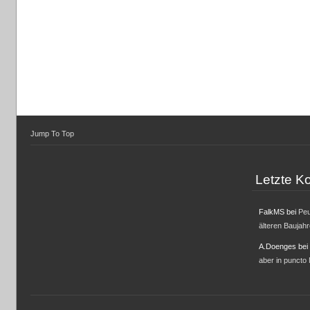
Jump To Top
Letzte 
FalkMS
bei
Peu
älteren Baujah
A.Doenges
bei
aber in puncto