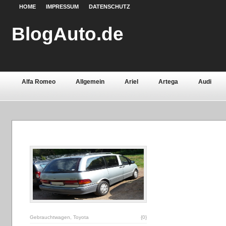
HOME
IMPRESSUM
DATENSCHUTZ
BlogAuto.de
Alfa Romeo
Allgemein
Ariel
Artega
Audi
Chevrolet
Chrysler
Citroën
Continental
Daci
Fiat
Ford
Gebrauchtwagen
Grundlagen
Henn
Lamborghini
Lancia
Land Rover
Lotus
Mazda
Oldtimer
Opel
Peugeot
Pontiac
Porsche
Saab
Seat
Sicherheit
Skoda
Smart
Ssa
Volvo
Wartburg
Werkstoffe
Zubehör
Gebrauchtwagen
,
Toyota
{0}