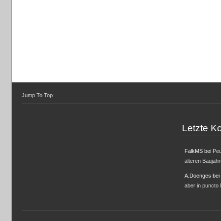
Jump To Top
Letzte 
FalkMS
bei
Peu
älteren Baujah
A.Doenges
bei
aber in puncto