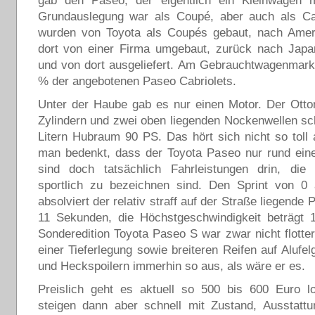
gab den Paseo, der eigentlich ein Kleinwagen mi
Grundauslegung war als Coupé, aber auch als Cab
wurden von Toyota als Coupés gebaut, nach Amerik
dort von einer Firma umgebaut, zurück nach Japan
und von dort ausgeliefert. Am Gebrauchtwagenmark
% der angebotenen Paseo Cabriolets.
Unter der Haube gab es nur einen Motor. Der Otto
Zylindern und zwei oben liegenden Nockenwellen sc
Litern Hubraum 90 PS. Das hört sich nicht so toll
man bedenkt, dass der Toyota Paseo nur rund eine
sind doch tatsächlich Fahrleistungen drin, die
sportlich zu bezeichnen sind. Den Sprint von 0
absolviert der relativ straff auf der Straße liegende
11 Sekunden, die Höchstgeschwindigkeit beträgt 
Sonderedition Toyota Paseo S war zwar nicht flotter
einer Tieferlegung sowie breiteren Reifen auf Alufel
und Heckspoilern immerhin so aus, als wäre er es.
Preislich geht es aktuell so 500 bis 600 Euro lo
steigen dann aber schnell mit Zustand, Ausstattu