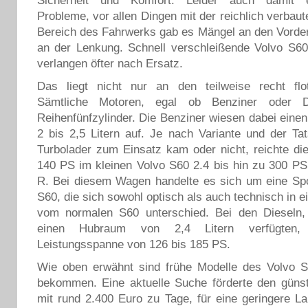
Sicherheit und Komfort. Leider auch damit e
Probleme, vor allen Dingen mit der reichlich verbaut
Bereich des Fahrwerks gab es Mängel an den Vorde
an der Lenkung. Schnell verschleißende Volvo S6
verlangen öfter nach Ersatz.
Das liegt nicht nur an den teilweise recht flo
Sämtliche Motoren, egal ob Benziner oder D
Reihenfünfzylinder. Die Benziner wiesen dabei ein
2 bis 2,5 Litern auf. Je nach Variante und der Ta
Turbolader zum Einsatz kam oder nicht, reichte di
140 PS im kleinen Volvo S60 2.4 bis hin zu 300 P
R. Bei diesem Wagen handelte es sich um eine Spo
S60, die sich sowohl optisch als auch technisch in e
vom normalen S60 unterschied. Bei den Dieseln, 
einen Hubraum von 2,4 Litern verfügten, 
Leistungsspanne von 126 bis 185 PS.
Wie oben erwähnt sind frühe Modelle des Volvo S
bekommen. Eine aktuelle Suche förderte den güns
mit rund 2.400 Euro zu Tage, für eine geringere La