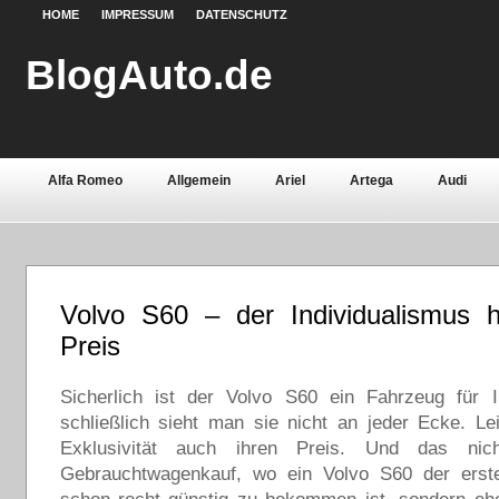
HOME
IMPRESSUM
DATENSCHUTZ
BlogAuto.de
Alfa Romeo
Allgemein
Ariel
Artega
Audi
Chevrolet
Chrysler
Citroën
Continental
Daci
Fiat
Ford
Gebrauchtwagen
Grundlagen
Henn
Volvo S60 – der Individualismus h
Lamborghini
Lancia
Land Rover
Lotus
Mazda
Preis
Oldtimer
Opel
Peugeot
Pontiac
Porsche
Sicherlich ist der Volvo S60 ein Fahrzeug für In
Saab
Seat
Sicherheit
Skoda
Smart
Ssa
schließlich sieht man sie nicht an jeder Ecke. Le
Exklusivität auch ihren Preis. Und das ni
Volvo
Wartburg
Werkstoffe
Zubehör
Gebrauchtwagenkauf, wo ein Volvo S60 der erst