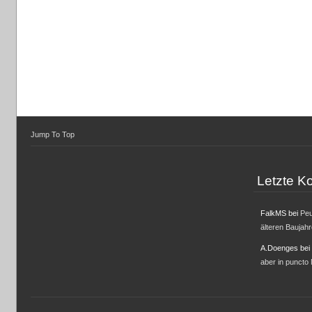
Jump To Top
Letzte 
FalkMS
bei
Peu
älteren Baujah
A.Doenges
bei
aber in puncto