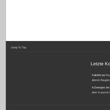
Jump To Top
Letzte 
FalkMS
bei
Peu
älteren Baujah
A.Doenges
bei
aber in puncto