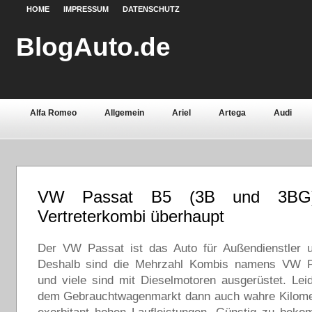
HOME
IMPRESSUM
DATENSCHUTZ
BlogAuto.de
Alfa Romeo
Allgemein
Ariel
Artega
Audi
Chevrolet
Chrysler
Citroën
Continental
Daci
Fiat
Ford
Gebrauchtwagen
Grundlagen
Henn
VW Passat B5 (3B und 3BG
Lamborghini
Lancia
Land Rover
Lotus
Mazda
Vertreterkombi überhaupt
Oldtimer
Opel
Peugeot
Pontiac
Porsche
Der VW Passat ist das Auto für Außendienstler 
Saab
Seat
Sicherheit
Skoda
Smart
Ssa
Deshalb sind die Mehrzahl Kombis namens VW P
und viele sind mit Dieselmotoren ausgerüstet. Lei
Volvo
Wartburg
Werkstoffe
Zubehör
dem Gebrauchtwagenmarkt dann auch wahre Kilomet