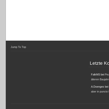
Jump To Top
Letzte 
FalkMS
bei
Peu
älteren Baujah
A.Doenges
bei
aber in puncto