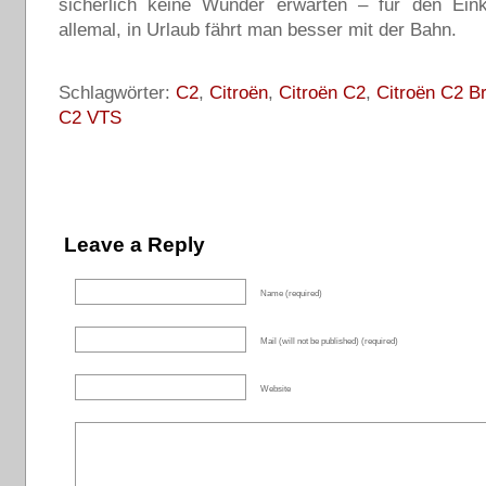
sicherlich keine Wunder erwarten – für den Eink
allemal, in Urlaub fährt man besser mit der Bahn.
Schlagwörter:
C2
,
Citroën
,
Citroën C2
,
Citroën C2 B
C2 VTS
Leave a Reply
Name (required)
Mail (will not be published) (required)
Website