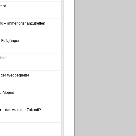
ept
d – immer öfter anzutreffen
ür Fußgänger
hini
iger Wegbegleiter
p-Moped
 – das Auto der Zukunft?