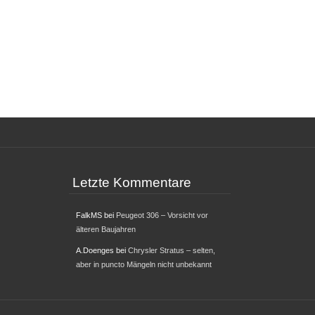
Letzte Kommentare
FalkMS
bei
Peugeot 306 – Vorsicht vor
älteren Baujahren
A.Doenges
bei
Chrysler Stratus – selten,
aber in puncto Mängeln nicht unbekannt