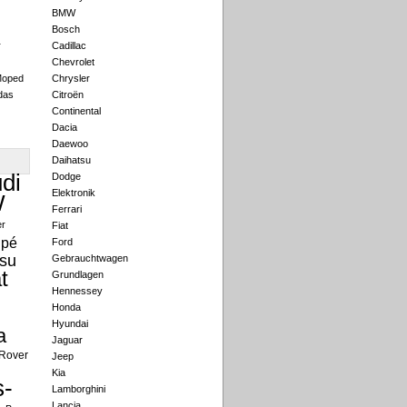
BMW
Bosch
r
Cadillac
Chevrolet
Moped
Chrysler
das
Citroën
Continental
Dacia
Daewoo
Daihatsu
di
Dodge
Elektronik
W
Ferrari
er
Fiat
pé
Ford
su
Gebrauchtwagen
t
Grundlagen
Hennessey
Honda
Hyundai
a
Jaguar
Rover
Jeep
Kia
-
Lamborghini
Lancia