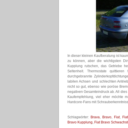
In dieser kleinen Kaufberatung ist kaum
zu können, aber die wichtigsten Di
Kupplung rutschen, das Getriebe h
Seltenheit. Thermostate quittiere
durchgebrannte Zylinderkopfdichtung
labilen Achsen und schlechten Antrie
nicht so gut, ebenso wie poröse Br
negativen Gesamteindruck ab. All dies 
Kaufempfehlung, viel eher möchte m
Hardcore-Fans mit Schrauberkenntniss
Schlagwörter:
Brava
,
Bravo
,
Fiat
,
Fia
Bravo Kupplung
,
Fiat Bravo Schwachst