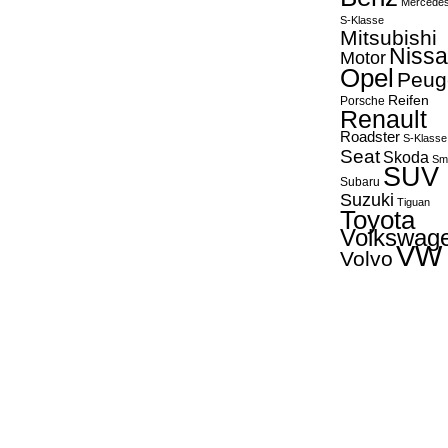
Mercede
S-Klasse
Mitsubishi
Niss
Motor
Opel
Peug
Reifen
Porsche
Renault
Roadster
S-Klasse
Seat
Skoda
Sm
SUV
Subaru
Suzuki
Tiguan
Toyota
Volkswag
VW
Volvo