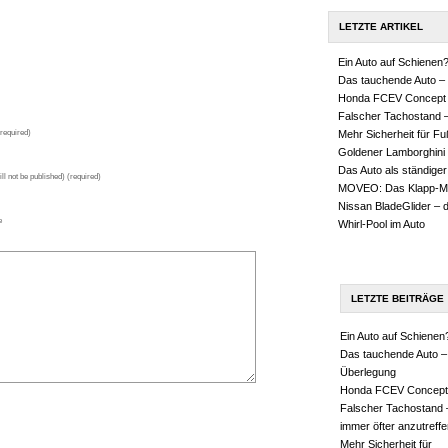
LETZTE ARTIKEL
Ein Auto auf Schienen
Das tauchende Auto – 
Honda FCEV Concept
Falscher Tachostand –
required)
Mehr Sicherheit für F
Goldener Lamborghini
Das Auto als ständiger
ll not be published) (required)
MOVEO: Das Klapp-M
Nissan BladeGlider – 
e
Whirl-Pool im Auto
LETZTE BEITRÄGE
Ein Auto auf Schienen
Das tauchende Auto –
Überlegung
Honda FCEV Concept
Falscher Tachostand 
immer öfter anzutreffe
Mehr Sicherheit für