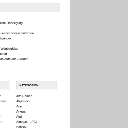
?
eine Überlegung
 immer öfter anzutreffen
ußgänger
 Wegbegleiter
oped
das Auto der Zukunft?
KATEGORIEN
?
Alfa Romeo
 eine
Allgemein
Ariel
Artega
–
Audi
n
Autogas (LPG)
Bentley