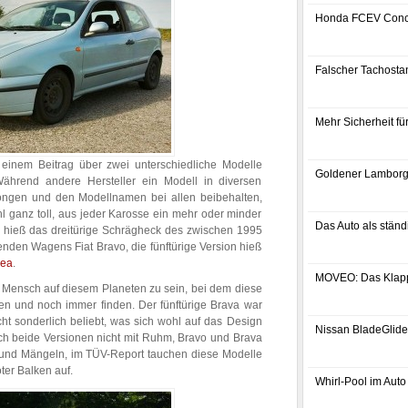
Honda FCEV Conc
Falscher Tachostan
Mehr Sicherheit f
einem Beitrag über zwei unterschiedliche Modelle
Goldener Lamborg
 Während andere Hersteller ein Modell in diversen
rongen und den Modellnamen bei allen beibehalten,
hl ganz toll, aus jeder Karosse ein mehr oder minder
Das Auto als ständ
 hieß das dreitürige Schrägheck des zwischen 1995
nden Wagens Fiat Bravo, die fünftürige Version hieß
rea
.
MOVEO: Das Klap
e Mensch auf diesem Planeten zu sein, bei dem diese
n und noch immer finden. Der fünftürige Brava war
cht sonderlich beliebt, was sich wohl auf das Design
Nissan BladeGlider
ich beide Versionen nicht mit Ruhm, Bravo und Brava
 und Mängeln, im TÜV-Report tauchen diese Modelle
ter Balken auf.
Whirl-Pool im Auto