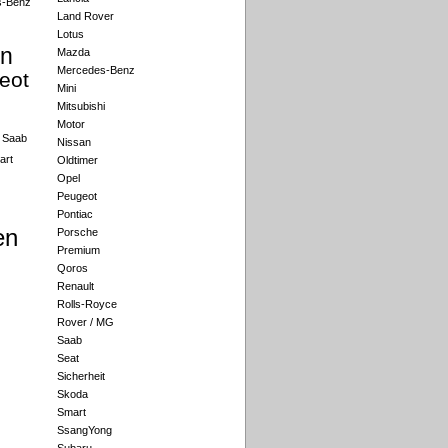
s-Benz
Land Rover
Lotus
an
Mazda
Mercedes-Benz
eot
Mini
Mitsubishi
Motor
Saab
Nissan
art
Oldtimer
Opel
Peugeot
Pontiac
en
Porsche
Premium
Qoros
Renault
Rolls-Royce
Rover / MG
Saab
Seat
Sicherheit
Skoda
Smart
SsangYong