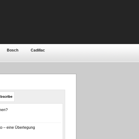
Bosch
Cadillac
Elektronik
Ferrari
ar
Jeep
Kia
bishi
Motor
Nissan
bscribe
olls-Royce
Rover / MG
enen?
a
Toyota
Volkswagen
o – eine Überlegung