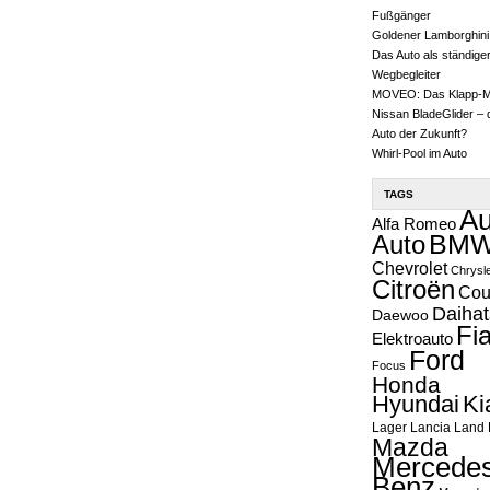
Fußgänger
Goldener Lamborghini
Das Auto als ständige
Wegbegleiter
MOVEO: Das Klapp-
Nissan BladeGlider – 
Auto der Zukunft?
Whirl-Pool im Auto
TAGS
Au
Alfa Romeo
Auto
BM
Chevrolet
Chrysl
Citroën
Cou
Daihat
Daewoo
Fia
Elektroauto
Ford
Focus
Honda
Hyundai
Ki
Lager
Lancia
Land 
Mazda
Mercedes
Benz