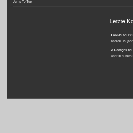
Jump To Top
Letzte 
FalkMS
bei
Peu
älteren Baujah
A.Doenges
bei
aber in puncto