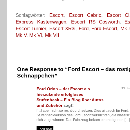
Schlagwörter:
Escort
,
Escort Cabrio
,
Escort Cl
Express Kastenwagen
,
Escort RS Cosworth
,
Es
Escort Turnier
,
Escort XR3i
,
Ford
,
Ford Escort
,
Mk 
Mk V
,
Mk VI
,
Mk VII
One Response to “Ford Escort – das rosti
Schnäppchen”
Ford Orion – der Escort als
21. J
hierzulande erfolgloses
Stufenheck – Ein Blog über Autos
und Zubehör
sagt:
[…] aber nicht so recht durchsetzen. Dies gilt auch für Ford, 
Stufenheckversion des Ford Escort versuchten, die klassisch
sich zu gewinnen. Das Fahrzeug bekam einen eigenen […]
ANTWORTEN