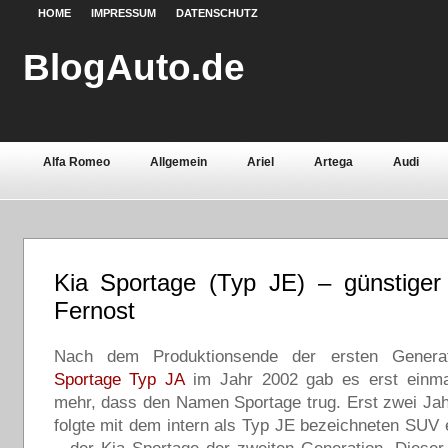
HOME
IMPRESSUM
DATENSCHUTZ
BlogAuto.de
Alfa Romeo
Allgemein
Ariel
Artega
Audi
Chevrolet
Chrysler
Citroën
Continental
Daci
Fiat
Ford
Gebrauchtwagen
Grundlagen
Henn
Kia Sportage (Typ JE) – günstige
Lamborghini
Lancia
Land Rover
Lotus
Mazda
Fernost
Oldtimer
Opel
Peugeot
Pontiac
Porsche
Nach dem Produktionsende der ersten Gener
Saab
Seat
Sicherheit
Skoda
Smart
Ssa
Sportage Typ JA
im Jahr 2002 gab es erst einma
mehr, dass den Namen Sportage trug. Erst zwei Jah
Volvo
Wartburg
Werkstoffe
Zubehör
folgte mit dem intern als Typ JE bezeichneten SUV 