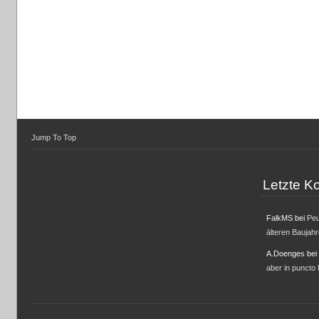
Jump To Top
Letzte 
FalkMS
bei
Peu
älteren Baujah
A.Doenges
bei
aber in puncto