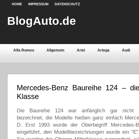
HOME
IMPRESSUM
DATENSCHUTZ
BlogAuto.de
Alfa Romeo
Allgemein
Ariel
Artega
Audi
Chevrolet
Chrysler
Citroën
Continental
Daci
Fiat
Ford
Gebrauchtwagen
Grundlagen
Henn
Mercedes-Benz Baureihe 124 – die
Lamborghini
Lancia
Land Rover
Lotus
Mazda
Klasse
Oldtimer
Opel
Peugeot
Pontiac
Porsche
Die Baureihe 124 war anfänglich gar nicht 
Saab
Seat
Sicherheit
Skoda
Smart
Ssa
bezeichnet, die Modelle hießen ganz einfach Merc
D. Erst 1993 wurde der Oberbegriff Mercedes-
Volvo
Wartburg
Werkstoffe
Zubehör
eingeführt, den Modellbezeichnungen wurde ein “E” 