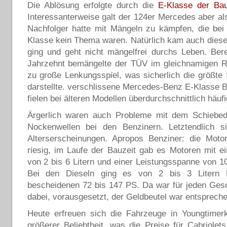
Die Ablösung erfolgte durch die
E-Klasse der Ba
Interessanterweise galt der 124er Mercedes aber als
Nachfolger hatte mit Mängeln zu kämpfen, die bei
Klasse kein Thema waren. Natürlich kam auch dieser
ging und geht nicht mängelfrei durchs Leben. Bere
Jahrzehnt bemängelte der TÜV im gleichnamigen Re
zu große Lenkungsspiel, was sicherlich die größte
darstellte. verschlissene Mercedes-Benz E-Klasse 
fielen bei älteren Modellen überdurchschnittlich häufi
Ärgerlich waren auch Probleme mit dem Schiebe
Nockenwellen bei den Benzinern. Letztendlich s
Alterserscheinungen. Apropos Benziner: die Motor
riesig, im Laufe der Bauzeit gab es Motoren mit 
von 2 bis 6 Litern und einer Leistungsspanne von 1
Bei den Dieseln ging es von 2 bis 3 Litern
bescheidenen 72 bis 147 PS. Da war für jeden Ge
dabei, vorausgesetzt, der Geldbeutel war entsprech
Heute erfreuen sich die Fahrzeuge in Youngtimer
größerer Beliebtheit, was die Preise für Cabriolet