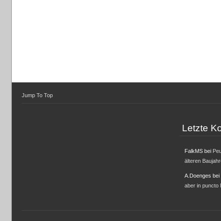
Jump To Top
Letzte 
FalkMS
bei
Peu
älteren Baujah
A.Doenges
bei
aber in puncto