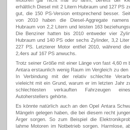
Motoren gar nicht mal so lahm, bereits der kl
erhältlich Diesel mit 2 Litern Hubraum und 127 PS 
gut, die 150 PS-Version entsprechend besser. Sei
von 2010 haben die Diesel-Aggregate namen
Hubraum von 2,2 Litern und leisten 163 beziehung
Die Benziner hatten bis 2010 entweder vier Zylin
Hubraum und 140 PS oder sechs Zylinder, 3,2 Lite
227 PS. Letzterer Motor entfiel 2010, während di
2,4ers auf 167 PS anwuchs.
Trotz seiner Größe mit einer Länge von fast 4,60 m b
Antara erstaunlich wenig Raum im Vergleich zu den
In Verbindung mit der relativ schlechte Verarbei
vieleicht mit ein Grund, warum er im letzten Jahr 
schlechtesten verkauften Fahrzeugen eine
Autoherstellers gehörte.
Es könnte natürlich auch an den Opel Antara Schw
Mängeln gelegen haben, die bei diesem recht junge
Ärger sorgen. So zum Beispiel die Elektronikprob
lahme Motoren im Notbetrieb sorgen. Harmlose, ab