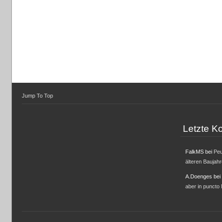
Jump To Top
Letzte 
FalkMS
bei
Peu
älteren Baujah
A.Doenges
bei
aber in puncto