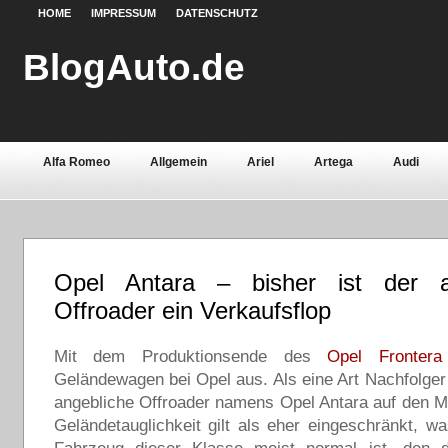
HOME
IMPRESSUM
DATENSCHUTZ
BlogAuto.de
Alfa Romeo
Allgemein
Ariel
Artega
Audi
Chevrolet
Chrysler
Citroën
Continental
Daci
Fiat
Ford
Gebrauchtwagen
Grundlagen
Henn
Opel Antara – bisher ist der a
Lamborghini
Lancia
Land Rover
Lotus
Mazda
Offroader ein Verkaufsflop
Oldtimer
Opel
Peugeot
Pontiac
Porsche
Mit dem Produktionsende des
Opel Frontera
Saab
Seat
Sicherheit
Skoda
Smart
Ssa
Geländewagen bei Opel aus. Als eine Art Nachfolge
angebliche Offroader namens Opel Antara auf den M
Volvo
Wartburg
Werkstoffe
Zubehör
Geländetauglichkeit gilt als eher eingeschränkt, wa