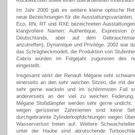
Rückleuchten sowie einen überarbeiteten Innenraum 
Im Jahr 2000 gab es weitere kleine optische Re
neue Bezeichnungen für die Ausstattungsvarianten. 
Eco, RN, RT und RXE bezeichneten Ausstattungen 
klangvollere Namen: Authentique, Expression (
Deutschlands, aber auf dem Gebrauchtmar
anzutreffen), Dynamique und Privilège. 2002 war d
das Schrägheckmodell, die Produktion von Stufenh
Cabrio wurden im Folgejahr zugunsten des 
eingestellt.
Insgesamt wirkt der Renault Mégane sehr schwamm
einerseits an den sehr weichen Sitzen, die mit der
sehr gerne wackeln und im schlimmsten Fall s
andererseits an der viel zu weichen Federung
Mégane Stoßdämpfer werden sehr gerne undicht.
wegen gerissener Zahnriemen sind keine Selt
durchgebrannte Zylinderkopfdichtungen wegen Über
Wasserverlust treten auf. Weitere Schwachstell
unter der Haube sind abrutschende Turboschlä