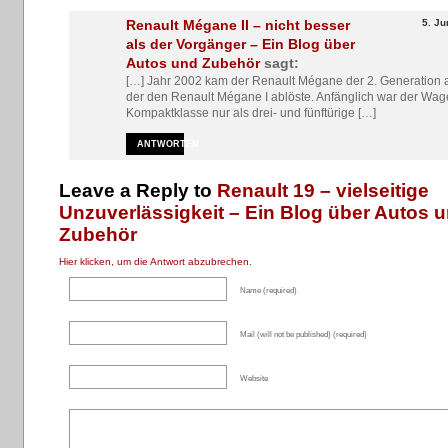
Renault Mégane II – nicht besser
5. Ju
als der Vorgänger – Ein Blog über
Autos und Zubehör
sagt:
[…] Jahr 2002 kam der Renault Mégane der 2. Generation a
der den Renault Mégane I ablöste. Anfänglich war der Wag
Kompaktklasse nur als drei- und fünftürige […]
ANTWORTEN
Leave a Reply to
Renault 19 – vielseitige
Unzuverlässigkeit – Ein Blog über Autos 
Zubehör
Hier klicken, um die Antwort abzubrechen.
Name (required)
Mail (will not be published) (required)
Website