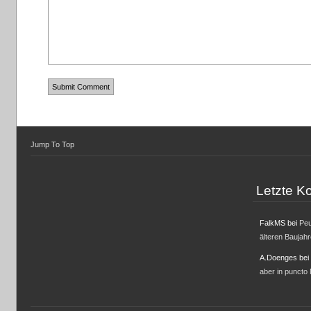
Jump To Top
Letzte 
FalkMS
bei
Peu
älteren Baujah
A.Doenges
bei
aber in puncto