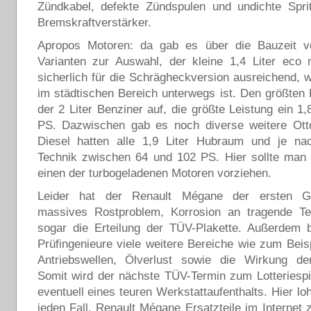
Zündkabel, defekte Zündspulen und undichte Sprit
Bremskraftverstärker.
Apropos Motoren: da gab es über die Bauzeit ver
Varianten zur Auswahl, der kleine 1,4 Liter eco 
sicherlich für die Schrägheckversion ausreichend,
im städtischen Bereich unterwegs ist. Den größte
der 2 Liter Benziner auf, die größte Leistung ein 1,
PS. Dazwischen gab es noch diverse weitere Ott
Diesel hatten alle 1,9 Liter Hubraum und je na
Technik zwischen 64 und 102 PS. Hier sollte man 
einen der turbogeladenen Motoren vorziehen.
Leider hat der Renault Mégane der ersten Ge
massives Rostproblem, Korrosion an tragende Tei
sogar die Erteilung der TÜV-Plakette. Außerdem 
Prüfingenieure viele weitere Bereiche wie zum Bei
Antriebswellen, Ölverlust sowie die Wirkung d
Somit wird der nächste TÜV-Termin zum Lotteriespi
eventuell eines teuren Werkstattaufenthalts. Hier lo
jeden Fall, Renault Mégane Ersatzteile im Internet