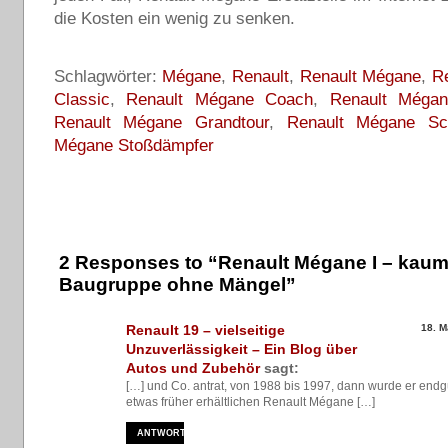
die Kosten ein wenig zu senken.
Schlagwörter:
Mégane
,
Renault
,
Renault Mégane
,
R
Classic
,
Renault Mégane Coach
,
Renault Mégane
Renault Mégane Grandtour
,
Renault Mégane Sc
Mégane Stoßdämpfer
2 Responses to “Renault Mégane I – kaum
Baugruppe ohne Mängel”
Renault 19 – vielseitige
18. M
Unzuverlässigkeit – Ein Blog über
Autos und Zubehör
sagt:
[…] und Co. antrat, von 1988 bis 1997, dann wurde er endg
etwas früher erhältlichen Renault Mégane […]
ANTWORTEN