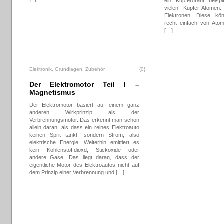
1:1.
ein Kupferdraht beisp
vielen Kupfer-Atomen
Elektronen. Diese kön
recht einfach von Ato
[…]
Elektronik
,
Grundlagen
,
Zubehör
{0}
Der Elektromotor Teil I –
Magnetismus
Der Elektromotor basiert auf einem ganz
anderen Wirkprinzip als der
Verbrennungsmotor. Das erkennt man schon
allein daran, als dass ein reines Elektroauto
keinen Sprit tankt, sondern Strom, also
elektrische Energie. Weiterhin emittiert es
kein Kohlenstoffdioxd, Stickoxide oder
andere Gase. Das liegt daran, dass der
eigentliche Motor des Elektroautos nicht auf
dem Prinzip einer Verbrennung und […]