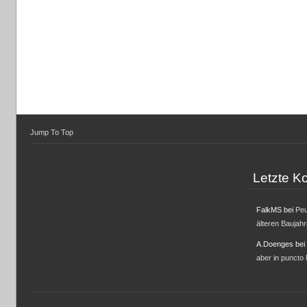
Jump To Top
Letzte 
FalkMS
bei
Peu
älteren Baujah
A.Doenges
bei
aber in puncto