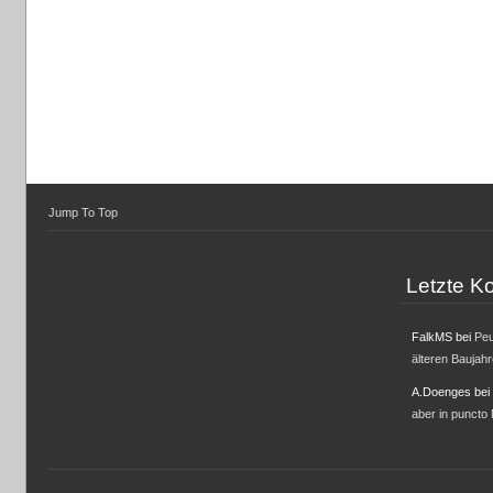
Jump To Top
Letzte 
FalkMS
bei
Peu
älteren Baujah
A.Doenges
bei
aber in puncto