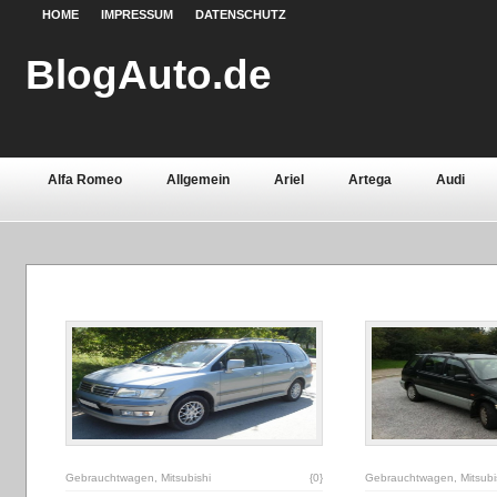
HOME
IMPRESSUM
DATENSCHUTZ
BlogAuto.de
Alfa Romeo
Allgemein
Ariel
Artega
Audi
Chevrolet
Chrysler
Citroën
Continental
Daci
Fiat
Ford
Gebrauchtwagen
Grundlagen
Henn
Lamborghini
Lancia
Land Rover
Lotus
Mazda
Oldtimer
Opel
Peugeot
Pontiac
Porsche
Saab
Seat
Sicherheit
Skoda
Smart
Ssa
Volvo
Wartburg
Werkstoffe
Zubehör
Gebrauchtwagen
,
Mitsubishi
{0}
Gebrauchtwagen
,
Mitsubi