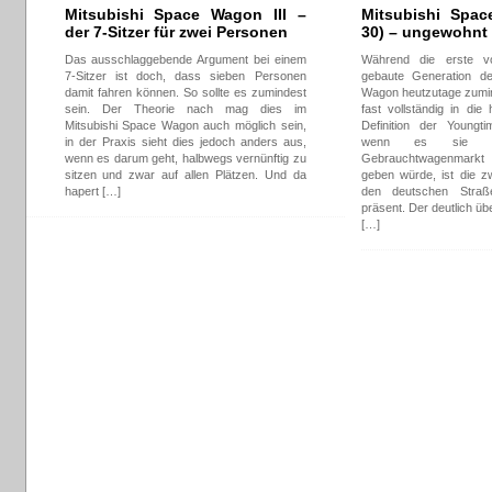
Mitsubishi Space Wagon III –
Mitsubishi Spac
der 7-Sitzer für zwei Personen
30) – ungewohnt 
Das ausschlaggebende Argument bei einem
Während die erste v
7-Sitzer ist doch, dass sieben Personen
gebaute Generation de
damit fahren können. So sollte es zumindest
Wagon heutzutage zumin
sein. Der Theorie nach mag dies im
fast vollständig in die
Mitsubishi Space Wagon auch möglich sein,
Definition der Youngt
in der Praxis sieht dies jedoch anders aus,
wenn es sie 
wenn es darum geht, halbwegs vernünftig zu
Gebrauchtwagenmark
sitzen und zwar auf allen Plätzen. Und da
geben würde, ist die z
hapert […]
den deutschen Straß
präsent. Der deutlich üb
[…]