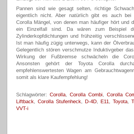
Pannen sind wie gesagt selten, richtige Schwachs
eigentlich nicht. Aber natürlich gibt es auch be
Corolla Mängel, von denen man häufiger hört und d
ein Einzelfall sind. Da wären zum Beispiel d
Zylinderkopfdichtungen und frühzeitig verschlisse
Ist man häufig zügig unterwegs, kann der Ölverbra
Gelegentlich stören verschmutze Induktivgeber da
Wirkung der Fußbremse schwächeln die Corol
Ansonsten gehört der Toyota Corolla durc
empfehlenswertesten Wagen am Gebrauchtwagenm
somit als klare Kaufempfehlung!
Schlagwörter:
Corolla
,
Corolla Combi
,
Corolla Co
Liftback
,
Corolla Stufenheck
,
D-4D
,
E11
,
Toyota
,
T
VVT-i