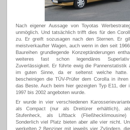
Nach eigener Aussage von Toyotas Werbestrateg
unmöglich. Und tatsächlich trifft dies für den Coro
zu. Er greift sozusagen nach den Sternen. Er gil
meistverkaufter Wagen, auch wenn in den seit 1966
Baureihen grundlegende Konzeptänderungen enthal
weiteres fast schon legendäres Superlati
Zuverlässigkeit. Er führte ewig die Pannenstatistik
im guten Sinne, da er seltenst welche hatte.
bescheinigen die TÜV-Prüfer dem Corolla in ihren
das Beste. Auch beim hier gezeigten Typ E11, der i
1997 bis 2002 angeboten wurde.
Er wurde in vier verschiedenen Karosserievariant
als Compact (nur als Dreitürer erhältlich), al
Stufenheck, als Liftback (Fließhecklimousine
Sonderlich viel Platz bieten aber alle vier nicht. U
werkelten 2 Benziner mit jeweils vier Zylindern, di