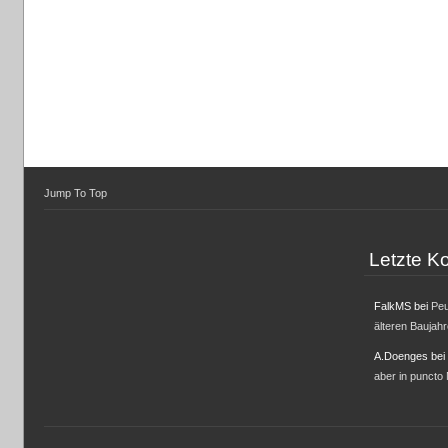
Jump To Top
Letzte 
FalkMS
bei
Peu
älteren Baujah
A.Doenges
bei
aber in puncto