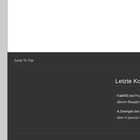
Jump To Top
Letzte 
FalkMS
bei
Peu
älteren Baujah
A.Doenges
bei
aber in puncto