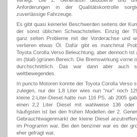
verlegt. Die 2. Generation debütierte und u
Anforderungen in der Qualitätskontrolle sorg
zuverlässige Fahrzeuge.
Es gibt quasi keinerlei Beschwerden seitens der Kun
der sonst üblichen Schwachstellen. Einzig der 
ganz selten Probleme mit der Vorderachse und w
verlieren etwas Öl. Dafür gibt es manchmal Pro
Toyota Corolla Verso Beleuchtung, aber dennoch ist a
im (blaß-)grünen Bereich. Die Bremswirkung vorne i
durchschnittlich. Das war dann aber auch s
weltbewegendes.
In puncto Motoren konnte der Toyota Corolla Verso 
zulegen, nur der 1,8 Liter wies nun “nur” noch 1
kleine 2-Liter-Diesel hatte nun 116 PS, ab 2005 g
einen 2,2 Liter Diesel mit wahlweise 136 ode
häufigsten ist bei den frühen Modellen der 2. Gene
Gebrauchtwagenmarkt der kleine Diesel anzutreffen
im Programm war. Bei den benziner war es der gro
eher gefragt war.