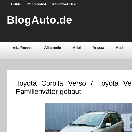
HOME
IMPRESSUM
DATENSCHUTZ
BlogAuto.de
Alfa Romeo
Allgemein
Ariel
Artega
Audi
Chevrolet
Chrysler
Citroën
Continental
Daci
Fiat
Ford
Gebrauchtwagen
Grundlagen
Henn
Toyota Corolla Verso / Toyota Ve
Lamborghini
Lancia
Land Rover
Lotus
Mazda
Familienväter gebaut
Oldtimer
Opel
Peugeot
Pontiac
Porsche
Saab
Seat
Sicherheit
Skoda
Smart
Ssa
Volvo
Wartburg
Werkstoffe
Zubehör