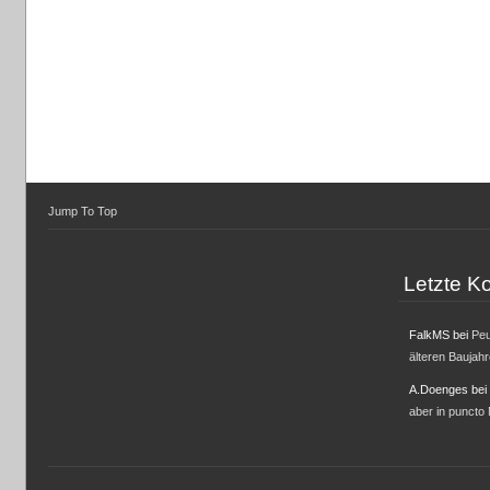
Jump To Top
Letzte 
FalkMS
bei
Peu
älteren Baujah
A.Doenges
bei
aber in puncto