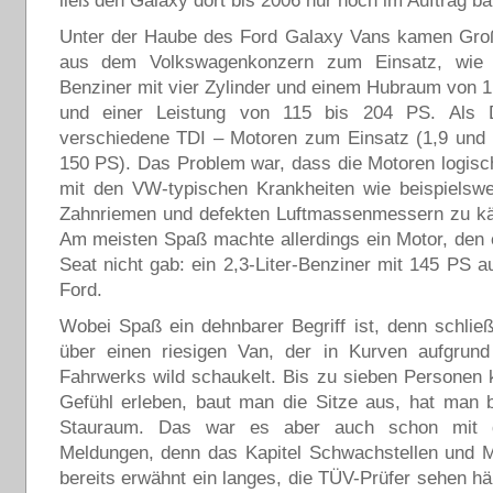
ließ den Galaxy dort bis 2006 nur noch im Auftrag b
Unter der Haube des Ford Galaxy Vans kamen Groß
aus dem Volkswagenkonzern zum Einsatz, wie 
Benziner mit vier Zylinder und einem Hubraum von 1,8
und einer Leistung von 115 bis 204 PS. Als 
verschiedene TDI – Motoren zum Einsatz (1,9 und 2
150 PS). Das Problem war, dass die Motoren logis
mit den VW-typischen Krankheiten wie beispielswe
Zahnriemen und defekten Luftmassenmessern zu kä
Am meisten Spaß machte allerdings ein Motor, den
Seat nicht gab: ein 2,3-Liter-Benziner mit 145 PS
Ford.
Wobei Spaß ein dehnbarer Begriff ist, denn schließ
über einen riesigen Van, der in Kurven aufgrun
Fahrwerks wild schaukelt. Bis zu sieben Personen
Gefühl erleben, baut man die Sitze aus, hat man b
Stauraum. Das war es aber auch schon mit d
Meldungen, denn das Kapitel Schwachstellen und M
bereits erwähnt ein langes, die TÜV-Prüfer sehen hä