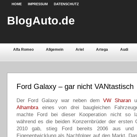
HOME
IMPRESSUM
DATENSCHUTZ
BlogAuto.de
Alfa Romeo
Allgemein
Ariel
Artega
Audi
Chevrolet
Chrysler
Citroën
Continental
Daci
Fiat
Ford
Gebrauchtwagen
Grundlagen
Henn
Ford Galaxy – gar nicht VANtastisch
Lamborghini
Lancia
Land Rover
Lotus
Mazda
Oldtimer
Der Ford Galaxy war neben dem
Opel
Peugeot
Pontiac
VW Sharan
Porsche
u
Alhambra
eines von drei baugleichen Fahrzeuge
Saab
Seat
Sicherheit
Skoda
Smart
Ssa
machte Ford bei dieser Kooperation nicht so 
während es die beiden Konzernbrüder der ersten G
Volvo
Wartburg
Werkstoffe
Zubehör
2010 gab, stieg Ford bereits 2006 aus und 
Eigenentwicklung als Nachfolger auf den Markt. Da