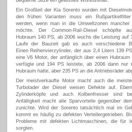
bequeme Sitze ein gewisses Wohlfühlflair.
Ein Großteil der Kia Sorento wurden mit Dieselmotor
den frühen Varianten muss ein Rußpartikelfilter
werden, wenn man in die Umweltzonen mancher 
möchte. Der Common-Rail-Diesel schöpfte au
Hubraum 140 PS, ab 2006 wuchs die Leistung auf 
Laufe der Bauzeit gab es auch verschiedene B
Einen Reihenvierzylinder, der aus 2,4 Litern 139 P
eine V6 Motor, der anfänglich über einen Hubraum 
verfügte und 194 PS leistete, ab 2006 dann nur n
Hubraum hatte, aber 235 PS an die Antriebsräder ab
Der meistverkaufte Motor macht auch die meiste
Turbolader der Diesel weisen Defekte auf. Eben
Zylinderköpfe und auch Kolbenfresser sind be
Anfälligkeit macht alle Sparvorteile gegenüber d
zunichte. Wird der Sorento tatsächlich mal im Ge
kommt es häufig zu defekten Verteilergetrieben. B
Probleme mit defekten Lichtmaschinen, die für le
sorgten.