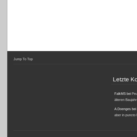
Jump To Top
Letzte 
FalkMS
bei
Peu
älteren Baujah
A.Doenges
bei
aber in puncto