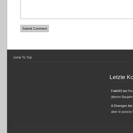
Jump To Top
Letzte 
FalkMS
bei
Peu
älteren Baujah
A.Doenges
bei
aber in puncto