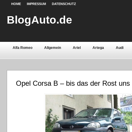
HOME
IMPRESSUM
DATENSCHUTZ
BlogAuto.de
Alfa Romeo
Allgemein
Ariel
Artega
Audi
Chevrolet
Chrysler
Citroën
Continental
Daci
Fiat
Ford
Gebrauchtwagen
Grundlagen
Henn
Opel Corsa B – bis das der Rost uns 
Lamborghini
Lancia
Land Rover
Lotus
Mazda
Oldtimer
Opel
Peugeot
Pontiac
Porsche
Saab
Seat
Sicherheit
Skoda
Smart
Ssa
Volvo
Wartburg
Werkstoffe
Zubehör